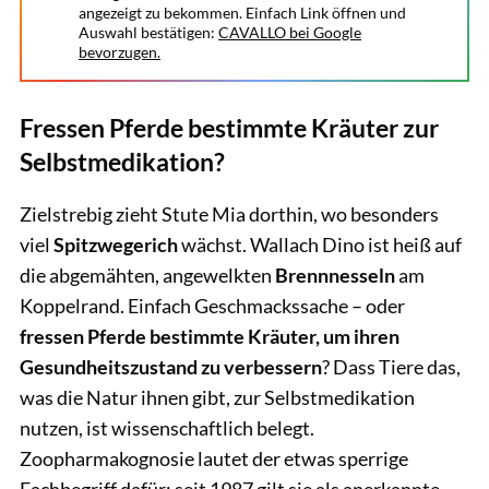
angezeigt zu bekommen. Einfach Link öffnen und
Auswahl bestätigen:
CAVALLO bei Google
bevorzugen.
Fressen Pferde bestimmte Kräuter zur
Selbstmedikation?
Zielstrebig zieht Stute Mia dorthin, wo besonders
viel
Spitzwegerich
wächst. Wallach Dino ist heiß auf
die abgemähten, angewelkten
Brennnesseln
am
Koppelrand. Einfach Geschmackssache – oder
fressen Pferde bestimmte Kräuter, um ihren
Gesundheitszustand zu verbessern
? Dass Tiere das,
was die Natur ihnen gibt, zur Selbstmedikation
nutzen, ist wissenschaftlich belegt.
Zoopharmakognosie lautet der etwas sperrige
Fachbegriff dafür; seit 1987 gilt sie als anerkannte