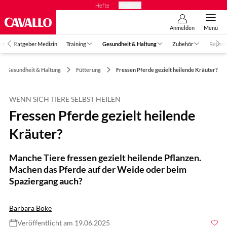
Hefte
Produkte
Anmelden
Menü
it
Ratgeber Medizin
Training
Gesundheit & Haltung
Zubehör
Reiter
Gesundheit & Haltung
Fütterung
Fressen Pferde gezielt heilende Kräuter?
WENN SICH TIERE SELBST HEILEN
Fressen Pferde gezielt heilende
Kräuter?
Manche Tiere fressen gezielt heilende Pflanzen.
Machen das Pferde auf der Weide oder beim
Spaziergang auch?
Barbara Böke
Veröffentlicht am 19.06.2025