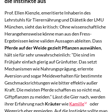
die Instinkte aus
Prof. Ellen Kienzle, emeritierte Inhaberin des
Lehrstuhls für Tierernährung und Diätetik der LMU
München, sieht das kritisch: Ohne wissenschaftliche
Herangehensweise könne man aus den Fress-
Ergebnissen keine validen Aussagen ableiten. Dass
Pferde auf der Weide gezielt Pflanzen auswählen
,
hält sie für sehr unwahrscheinlich: "Die sind im
Frühjahr einfach gierig auf Grünfutter. Das setzt
Mechanismen wie Nahrungsprägung, erlernte
Aversion und sogar Meideverhalten für bestimmte
Geschmacksrichtungen wie bitter effektiv außer
Kraft. Die meisten Pferde schaffen es so nicht mal,
Giftpflanzen zu meiden.” Lässt die Gier nach, werden
ihrer Erfahrung nach
Kräuter
wie
Kamille
oder
Wegerich eher gemieden. Auf die Instinkte sollte man