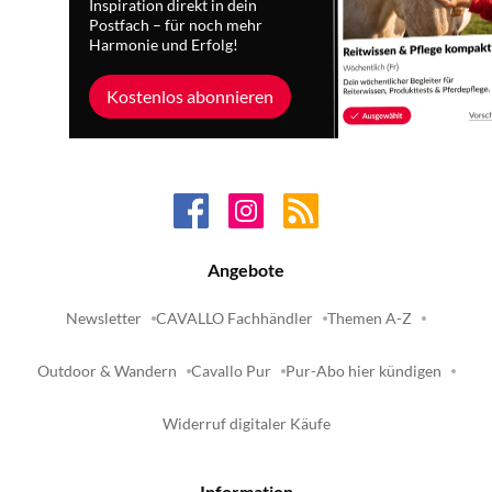
Inspiration direkt in dein
Postfach – für noch mehr
Harmonie und Erfolg!
Kostenlos abonnieren
Angebote
Newsletter
CAVALLO Fachhändler
Themen A-Z
Outdoor & Wandern
Cavallo Pur
Pur-Abo hier kündigen
Widerruf digitaler Käufe
Information