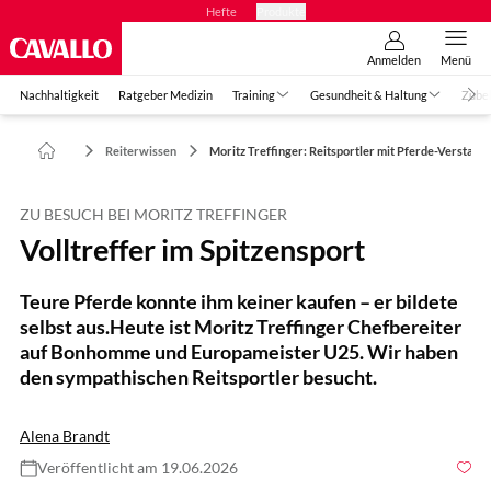
Hefte
Produkte
Anmelden
Menü
Nachhaltigkeit
Ratgeber Medizin
Training
Gesundheit & Haltung
Zube
Reiterwissen
Moritz Treffinger: Reitsportler mit Pferde-Verstand
ZU BESUCH BEI MORITZ TREFFINGER
Volltreffer im Spitzensport
Teure Pferde konnte ihm keiner kaufen – er bildete
selbst aus.Heute ist Moritz Treffinger Chefbereiter
auf Bonhomme und Europameister U25. Wir haben
den sympathischen Reitsportler besucht.
Alena Brandt
Veröffentlicht am 19.06.2026
Foto: Freymark