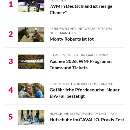
IN AACHEN
1
„WM in Deutschland ist riesige
Chance“
PFERDEWELT VERLIERT WEGBEREITER DES
2
HORSEMANSHIPS
Monty Roberts ist tot
FEI WELTMEISTERSCHAFT AACHEN 2026
3
Aachen 2026: WM-Programm,
Teams und Tickets
ERNEUTER FALL VON INFEKTIÖSER ANÄMIE
4
Gefährliche Pferdeseuche: Neuer
EIA-Fall bestätigt
HUFSCHUHE IM TEST: PASSFORM UND PRAXIS
5
Hufschuhe im CAVALLO-Praxis-Test