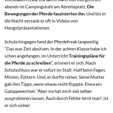
abends im Campingstuhl am Abreiteplatz.
Die
Bewegungen der Pferde faszinierten ihn.
Und bis in
die Nacht versank er oft in Videos von
Hengstpräsentationen.
Schule hingegen fand der Pferdefreak langweilig.
"Das war Zeit absitzen. In der achten Klasse habe ich
schon angefangen, im Unterricht
Trainingspläne für
die Pferde zu schreiben
", erinnert er sich. Nach
Schulschluss war er sofort im Stall: Half beim Fegen,
Misten, Füttern. Und, er durfte reiten. Seine Mutter
gab ihm Tipps, wenn etwas nicht fluppte. Etwa ein
Galoppwechsel. "Aber sie hat mich viel selber
ausprobieren lassen. Auch durch Fehler lernt man", ist
er sich sicher.
Freymark