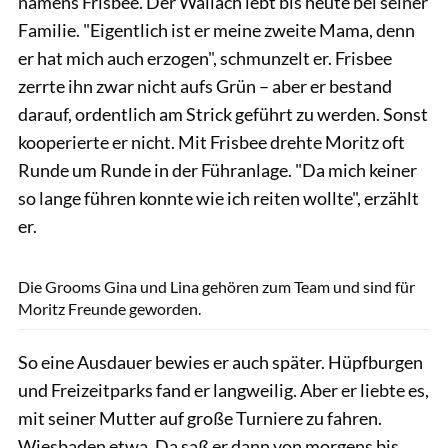
namens Frisbee. Der Wallach lebt bis heute bei seiner
Familie. "Eigentlich ist er meine zweite Mama, denn
er hat mich auch erzogen", schmunzelt er. Frisbee
zerrte ihn zwar nicht aufs Grün – aber er bestand
darauf, ordentlich am Strick geführt zu werden. Sonst
kooperierte er nicht. Mit Frisbee drehte Moritz oft
Runde um Runde in der Führanlage. "Da mich keiner
so lange führen konnte wie ich reiten wollte", erzählt
er.
Freymark
Die Grooms Gina und Lina gehören zum Team und sind für
Moritz Freunde geworden.
So eine Ausdauer bewies er auch später. Hüpfburgen
und Freizeitparks fand er langweilig. Aber er liebte es,
mit seiner Mutter auf große Turniere zu fahren.
Wiesbaden etwa. Da saß er dann von morgens bis