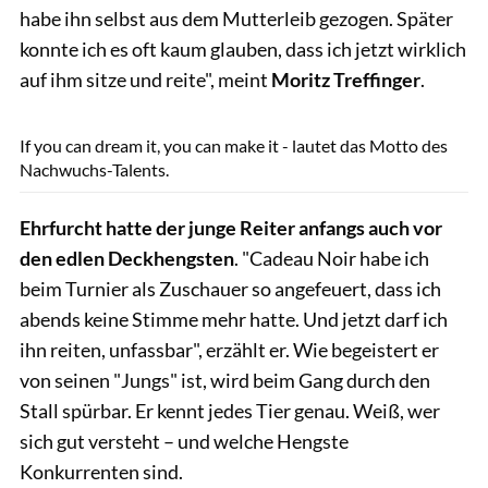
habe ihn selbst aus dem Mutterleib gezogen. Später
konnte ich es oft kaum glauben, dass ich jetzt wirklich
auf ihm sitze und reite", meint
Moritz Treffinger
.
Freymark
If you can dream it, you can make it - lautet das Motto des
Nachwuchs-Talents.
Ehrfurcht hatte der junge Reiter anfangs auch vor
den edlen Deckhengsten
. "Cadeau Noir habe ich
beim Turnier als Zuschauer so angefeuert, dass ich
abends keine Stimme mehr hatte. Und jetzt darf ich
ihn reiten, unfassbar", erzählt er. Wie begeistert er
von seinen "Jungs" ist, wird beim Gang durch den
Stall spürbar. Er kennt jedes Tier genau. Weiß, wer
sich gut versteht – und welche Hengste
Konkurrenten sind.