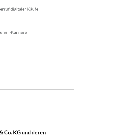
rruf digitaler Käufe
rung
Karriere
& Co. KG und deren