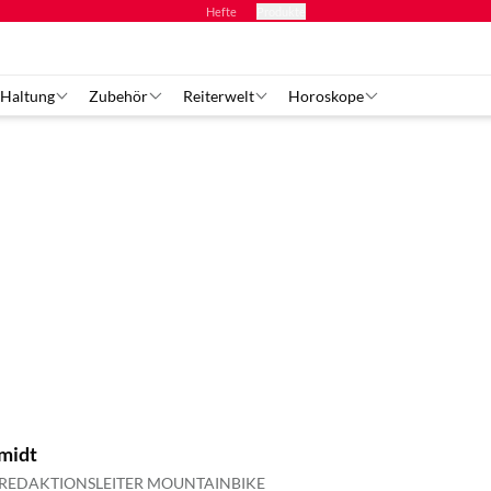
Hefte
Produkte
 Haltung
Zubehör
Reiterwelt
Horoskope
midt
REDAKTIONSLEITER MOUNTAINBIKE