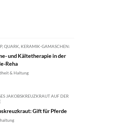
P, QUARK, KERAMIK-GAMASCHEN:
e- und Kältetherapie in der
de-Reha
heit & Haltung
GES JAKOBSKREUZKRAUT AUF DER
E
skreuzkraut: Gift für Pferde
haltung