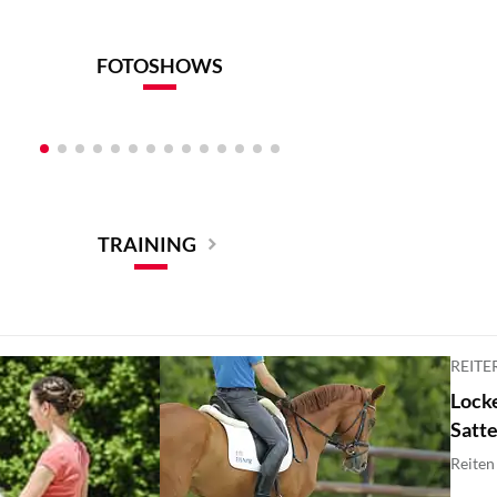
Welche G
FOTOSHOWS
Kleben statt Hufeisen
maulfre
TRAINING
REITE
Locke
Satte
Reiten