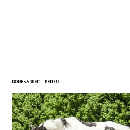
Inhalatoren für Pferde im Test
BODENARBEIT
REITEN