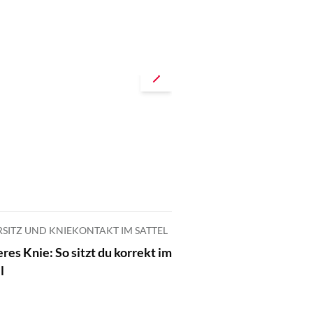
ebisse für Pferde sind
undlich?
Sattelunterlage
RSITZ UND KNIEKONTAKT IM SATTEL
res Knie: So sitzt du korrekt im
l