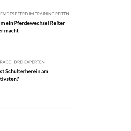
REMDES PFERD IM TRAINING REITEN
m ein Pferdewechsel Reiter
er macht
FRAGE - DREI EXPERTEN
st Schulterherein am
tivsten?