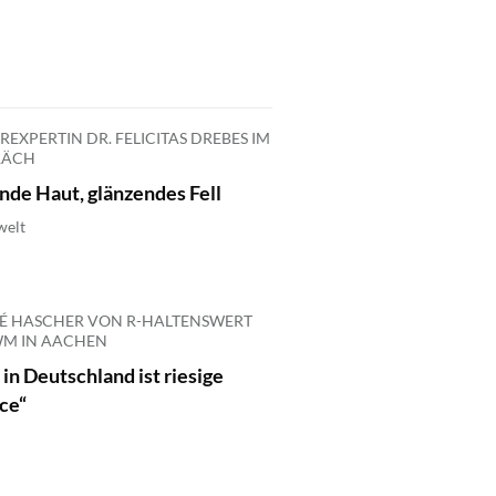
REXPERTIN DR. FELICITAS DREBES IM
RÄCH
de Haut, glänzendes Fell
welt
É HASCHER VON R-HALTENSWERT
WM IN AACHEN
n Deutschland ist riesige
ce“