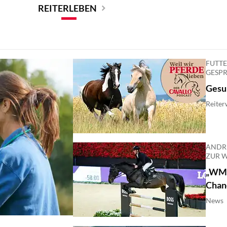
REITERLEBEN
FUTTE
GESP
Gesun
Reiter
ANDR
ZUR 
„WM i
Chan
News