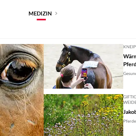
MEDIZIN
KNEIP
Wärm
Pfer
Gesund
GIFTI
WEID
Jakob
Pferde