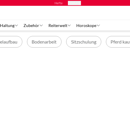
Hefte
Produkte
 Haltung
Zubehör
Reiterwelt
Horoskope
elaufbau
Bodenarbeit
Sitzschulung
Pferd kau