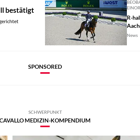
BEOB
EINO
l bestätigt
R-ha
gerichtet
Aach
News
SPONSORED
SCHWERPUNKT
CAVALLO MEDIZIN-KOMPENDIUM