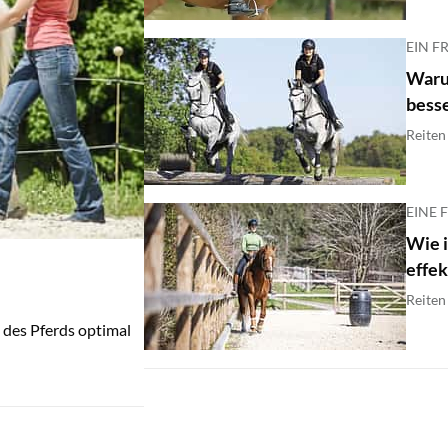
EIN F
Waru
bess
Reiten
EINE 
Wie i
effek
Reiten
des Pferds optimal