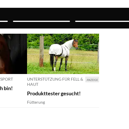
TSPORT
UNTERSTÜTZUNG FÜR FELL &
ANZEIGE
HAUT
ch bin!
Produkttester gesucht!
Fütterung