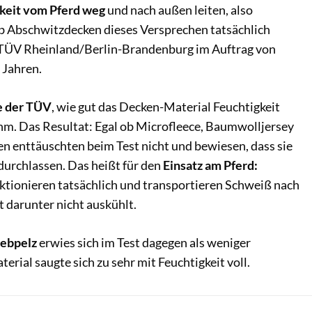
keit vom Pferd weg
und nach außen leiten, also
b Abschwitzdecken dieses Versprechen tatsächlich
r TÜV Rheinland/Berlin-Brandenburg im Auftrag von
 Jahren.
e der TÜV
, wie gut das Decken-Material Feuchtigkeit
hm. Das Resultat: Egal ob Microfleece, Baumwolljersey
en enttäuschten beim Test nicht und bewiesen, dass sie
 durchlassen. Das heißt für den
Einsatz am Pferd:
tionieren tatsächlich und transportieren Schweiß nach
 darunter nicht auskühlt.
ebpelz
erwies sich im Test dagegen als weniger
erial saugte sich zu sehr mit Feuchtigkeit voll.