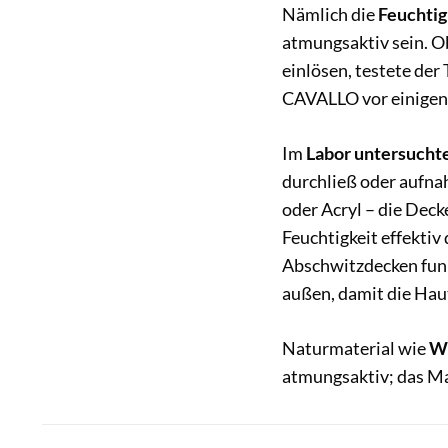
Nämlich die
Feuchtig
atmungsaktiv sein. O
einlösen, testete de
CAVALLO vor einigen
Im
Labor untersucht
durchließ oder aufna
oder Acryl – die Deck
Feuchtigkeit effektiv
Abschwitzdecken funk
außen, damit die Haut
Naturmaterial wie
W
atmungsaktiv; das Mat