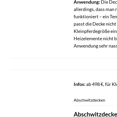
Anwendung:
Die Deck
allerdings, dass man 
funktioniert – ein Te
passt die Decke nicht 
Kleinpferdegröße ein
Heizelemente nicht bi
Anwendung sehr nass; 
Infos:
ab 498 €, für K
Abschwitzdecken
Abschwitzdecke