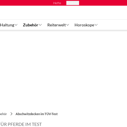
Hefte
Produkte
 Haltung
Zubehör
Reiterwelt
Horoskope
behör
Abschwitzdecken im TÜV-Test
R PFERDE IM TEST