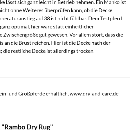
e lässt sich ganz leicht in Betrieb nehmen. Ein Manko ist
nicht ohne Weiteres überprüfen kann, ob die Decke
mperaturanstieg auf 38 ist nicht fühlbar. Dem Testpferd
ganz optimal, hier wäre statt einheitlicher
e Zwischengröße gut gewesen. Vor allem stört, dass die
s an die Brust reichen. Hier ist die Decke nach der
die restliche Decke ist allerdings trocken.
lein- und Großpferde erhältlich, www.dry-and-care.de
Lisa Rädlein
 "Rambo Dry Rug"