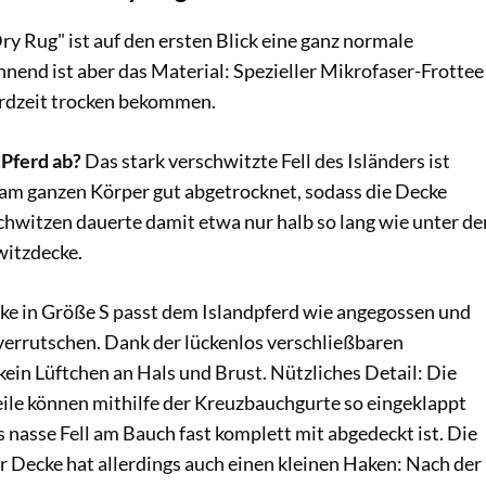
ry Rug" ist auf den ersten Blick eine ganz normale
nend ist aber das Material: Spezieller Mikrofaser-Frottee
kordzeit trocken bekommen.
 Pferd ab?
Das stark verschwitzte Fell des Isländers ist
am ganzen Körper gut abgetrocknet, sodass die Decke
chwitzen dauerte damit etwa nur halb so lang wie unter de
itzdecke.
ke in Größe S passt dem Islandpferd wie angegossen und
 verrutschen. Dank der lückenlos verschließbaren
kein Lüftchen an Hals und Brust. Nützliches Detail: Die
eile können mithilfe der Kreuzbauchgurte so eingeklappt
 nasse Fell am Bauch fast komplett mit abgedeckt ist. Die
r Decke hat allerdings auch einen kleinen Haken: Nach der