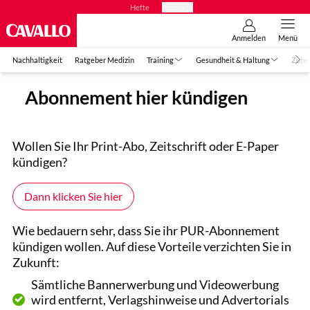
Hefte
Produkte
Anmelden
Menü
Nachhaltigkeit
Ratgeber Medizin
Training
Gesundheit & Haltung
Zube
Abonnement hier kündigen
Wollen Sie Ihr Print-Abo, Zeitschrift oder E-Paper
kündigen?
Dann klicken Sie hier
Wie bedauern sehr, dass Sie ihr PUR-Abonnement
kündigen wollen. Auf diese Vorteile verzichten Sie in
Zukunft:
Sämtliche Bannerwerbung und Videowerbung
wird entfernt, Verlagshinweise und Advertorials