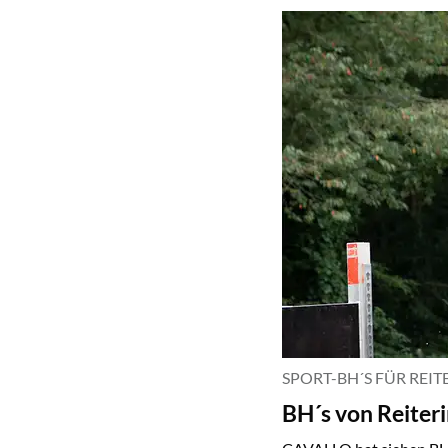
SPORT-BH´S FÜR REIT
BH´s von Reiter