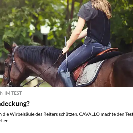
 IM TEST
ndeckung?
n die Wirbelsäule des Reiters schützen. CAVALLO machte den Tes
llen.