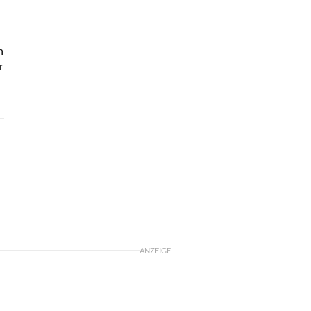
n
r
ANZEIGE