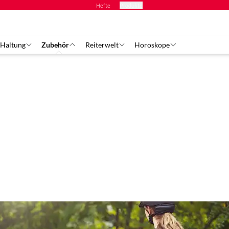
Hefte
Produkte
 Haltung
Zubehör
Reiterwelt
Horoskope