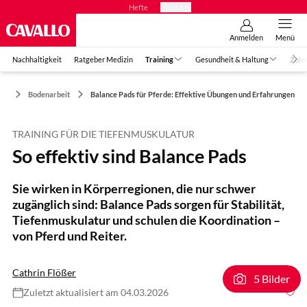
Hefte
Produkte
Anmelden
Menü
Nachhaltigkeit
Ratgeber Medizin
Training
Gesundheit & Haltung
Zube
ing
Bodenarbeit
Balance Pads für Pferde: Effektive Übungen und Erfahrungen
TRAINING FÜR DIE TIEFENMUSKULATUR
So effektiv sind Balance Pads
Sie wirken in Körperregionen, die nur schwer
zugänglich sind: Balance Pads sorgen für Stabilität,
Tiefenmuskulatur und schulen die Koordination –
von Pferd und Reiter.
Cathrin Flößer
5 Bilder
Zuletzt aktualisiert am 04.03.2026
Foto: Lisa Rädlein