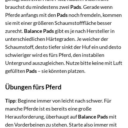
brauchst du mindestens zwei
Pads
. Gerade wenn
Pferde anfangs mit den
Pads
noch fremdeln, kommen
sie mit einer größeren Schaumstofffläche besser
zurecht.
Balance Pads
gibt es je nach Hersteller in
unterschiedlichen Härtegraden. Je weicher der
Schaumstoff, desto tiefer sinkt der Huf ein und desto
schwieriger wird es fürs Pferd, den instabilen
Untergrund auszugleichen. Nutze bitte keine mit Luft
gefüllten
Pads
– sie könnten platzen.
Übungen fürs Pferd
Tipp
: Beginne immer von leicht nach schwer. Für
manche Pferde ist es bereits eine große
Herausforderung, überhaupt auf
Balance Pads
mit
den Vorderbeinen zu stehen. Starte also immer mit