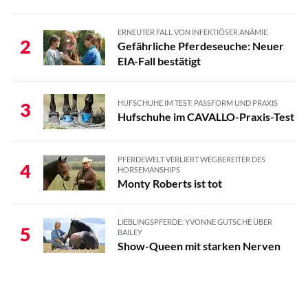
ERNEUTER FALL VON INFEKTIÖSER ANÄMIE
2
Gefährliche Pferdeseuche: Neuer
EIA-Fall bestätigt
HUFSCHUHE IM TEST: PASSFORM UND PRAXIS
3
Hufschuhe im CAVALLO-Praxis-Test
PFERDEWELT VERLIERT WEGBEREITER DES
4
HORSEMANSHIPS
Monty Roberts ist tot
LIEBLINGSPFERDE: YVONNE GUTSCHE ÜBER
5
BAILEY
Show-Queen mit starken Nerven