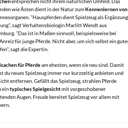
achen
entsprechen nicht ihrem natürlichen Umfeld. Das
nden wie Ästen dient in der Natur zum
Kennenlernen von
innesorganen. "Hauspferden dient Spielzeug als Ergänzung
tung", sagt Verhaltensbiologin Marlitt Wendt aus
burg. "Das ist in Maßen sinnvoll, beispielsweise bei
Anreiz für junge Pferde. Nicht aber, um sich selbst ein gute
en", sagt die Expertin.
lsachen für Pferde
am ehesten, wenn sie neu sind. Damit
test du neues Spielzeug immer nur kurzzeitig anbieten und
icht entfernen. Gefällt das Spielzeug, strahlen Pferde
n ein
typisches Spielgesicht
mit vorgeschobener
tenden Augen. Freude bereitet Spielzeug vor allem mit
nern.