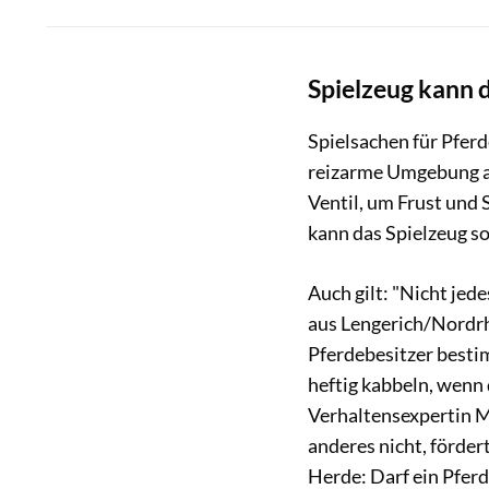
Spielzeug kann d
Spielsachen für Pfer
reizarme Umgebung au
Ventil, um Frust und
kann das Spielzeug s
Auch gilt: "Nicht jede
aus Lengerich/Nordrh
Pferdebesitzer best
heftig kabbeln, wenn 
Verhaltensexpertin Ma
anderes nicht, förder
Herde: Darf ein Pfer