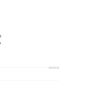
e
s
ANZEIGE