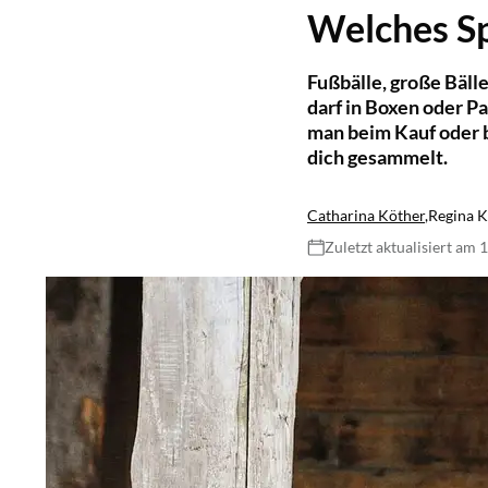
Welches Sp
Fußbälle, große Bäll
darf in Boxen oder P
man beim Kauf oder 
dich gesammelt.
Catharina Köther
,
Regina 
Zuletzt aktualisiert am 