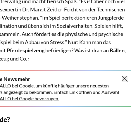
 freiwillig und macht tierisch Spaß. "Es ist aber noch viel
sexpertin Dr. Margit Zeitler-Feicht von der Technischen
Weihenstephan. "Im Spiel perfektionieren Jungpferde
ation und üben sich im Sozialverhalten. Spielen hilft,
sammeln. Auch fördert es die physische und psychische
spiel beim Abbau von Stress." Nur: Kann man das
mit
Pferdespielzeug
befriedigen? Was ist dran an
Bällen
,
zeug und Co.?
ne News mehr
ALLO bei Google, um künftig häufiger unsere neuesten
s angezeigt zu bekommen. Einfach Link öffnen und Auswahl
LLO bei Google bevorzugen.
rde?