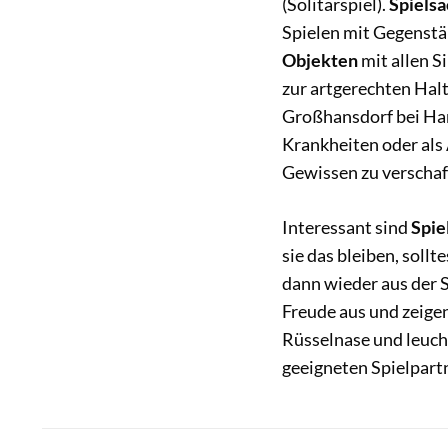
(Solitärspiel).
Spiels
Spielen mit Gegenstä
Objekten
mit allen S
zur artgerechten Hal
Großhansdorf bei Ham
Krankheiten oder als 
Gewissen zu verschaff
Interessant sind
Spie
sie das bleiben, soll
dann wieder aus der S
Freude aus und zeige
Rüsselnase und leuch
geeigneten Spielpart