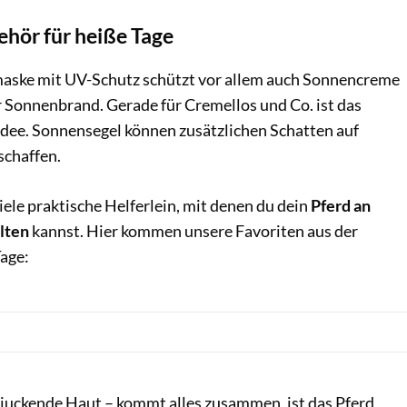
ehör für heiße Tage
maske mit UV-Schutz schützt vor allem auch Sonnencreme
r Sonnenbrand. Gerade für Cremellos und Co. ist das
Idee. Sonnensegel können zusätzlichen Schatten auf
schaffen.
viele praktische Helferlein, mit denen du dein
Pferd an
lten
kannst. Hier kommen unsere Favoriten aus der
Tage:
juckende Haut – kommt alles zusammen, ist das Pferd