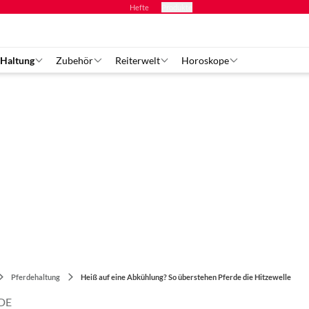
Hefte
Produkte
 Haltung
Zubehör
Reiterwelt
Horoskope
Pferdehaltung
Heiß auf eine Abkühlung? So überstehen Pferde die Hitzewelle
DE