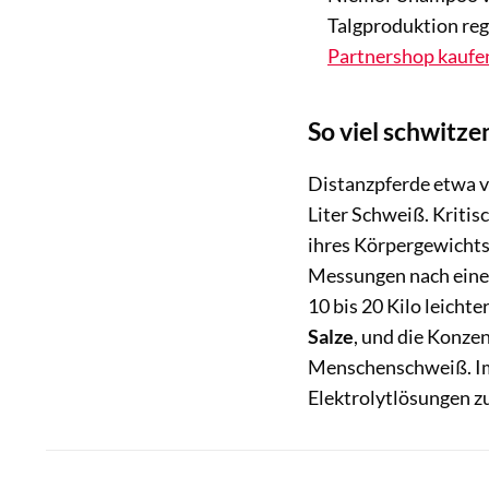
Talgproduktion reg
Partnershop kaufe
So viel schwitze
Distanzpferde etwa ve
Liter Schweiß. Kritis
ihres Körpergewichts
Messungen nach einem
10 bis 20 Kilo leicht
Salze
, und die Konzen
Menschenschweiß. Im
Elektrolytlösungen z