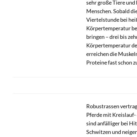
sehr große Tiere und
Menschen. Sobald die
Viertelstunde bei hei
Körpertemperatur bei
bringen – drei bis ze
Körpertemperatur des
erreichen die Muskeln
Proteine fast schon z
Robustrassen vertrage
Pferde mit Kreislauf
sind anfälliger bei H
Schwitzen und neige