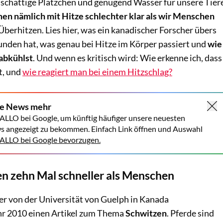
 schattige Plätzchen und genügend Wasser für unsere Tier
n nämlich mit Hitze schlechter klar als wir Menschen
berhitzen. Lies hier, was ein kanadischer Forscher übers
nden hat, was genau bei Hitze im Körper passiert und
wie
 abkühlst
. Und wenn es kritisch wird: Wie erkenne ich, dass
t, und
wie reagiert man bei einem Hitzschlag?
ne News mehr
ALLO bei Google, um künftig häufiger unsere neuesten
s angezeigt zu bekommen. Einfach Link öffnen und Auswahl
LLO bei Google bevorzugen.
en zehn Mal schneller als Menschen
er von der Universität von Guelph in Kanada
ahr 2010 einen Artikel zum Thema
Schwitzen
. Pferde sind