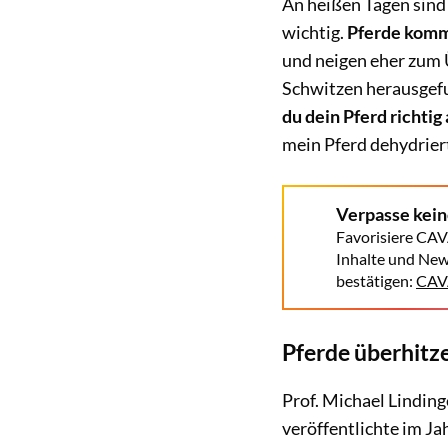
An heißen Tagen sind
wichtig.
Pferde komme
und neigen eher zum Ü
Schwitzen herausgefu
du dein Pferd richtig
mein Pferd dehydrier
Verpasse kei
Favorisiere CAV
Inhalte und New
bestätigen:
CAVA
Pferde überhitz
Prof. Michael Linding
veröffentlichte im J