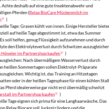
. Achte deshalb auf eine gute Insektenabwehr und
lligen Pferden (
Relax BioCare Mückenmilch im
n
)
eiße Tage: Grasen kühlt von innen. Einige Hersteller biete
peziell auf heiße Tage abgestimmt ist, etwa das Summer
Es soll helfen, genug Flüssigkeit aufzunehmen und durch
olyte den Elektrolyteverlust durch Schwitzen auszugleiche
Höveler im Partnershop kaufen
)
t ausgleichen: Nach übermäßigem Wasserverlust durch
an heißen Sommertagen sollen Elektrolyt-Präparate
auszugleichen. Wichtig ist, das Training an Hitzetagen
atten oder in der heißen Tagesphase für einen kühlen Stal
das Pferd idealerweise gar nicht erst übermäßig schwitzt
arstall im Partnershop kaufen
)
eiße Tage eignen sich prima für eine Langhaarwäsche. Das
 Relax Biocare soll Juckreiz lindern und die