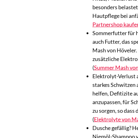
besonders belastet
Hautpflege bei anfä
Partnershop kaufe
Sommerfutter für h
auch Futter, das s
Mash von Höveler. 
zusätzliche Elektr
(
Summer Mash von 
Elektrolyt-Verlus
starkes Schwitzen 
helfen, Defitizite 
anzupassen, für Sch
zu sorgen, so dass 
(
Elektrolyte von M
Dusche gefällig? H
Niemöl-Shampoo von