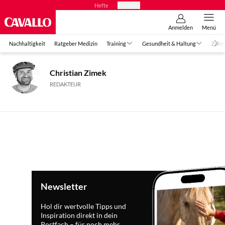
Hefte
Produkte
Anmelden
Menü
Nachhaltigkeit
Ratgeber Medizin
Training
Gesundheit & Haltung
Zube
Christian Zimek
REDAKTEUR
Newsletter
Hol dir wertvolle Tipps und
Inspiration direkt in dein
Postfach – für noch mehr