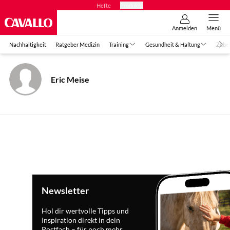
Hefte
Produkte
Anmelden
Menü
Nachhaltigkeit
Ratgeber Medizin
Training
Gesundheit & Haltung
Zube
Eric Meise
Newsletter
Hol dir wertvolle Tipps und
Inspiration direkt in dein
Postfach – für noch mehr