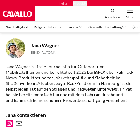
Hefte
Produkte
Anmelden
Menü
Nachhaltigkeit
Ratgeber Medizin
Training
Gesundheit & Haltung
Zube
Jana Wagner
BIKEX-AUTORIN
Jana Wagner ist freie Journalistin für Outdoor- und
Mobilitätsthemen und berichtet seit 2023 bei BikeX über Fahrrad-
News, Produktneuheiten, Verkehrspolitik und Sicherheit im
Straßenverkehr. Als überzeugte Rad-Pendlerin in Hamburg ist sie
selbst jeden Tag auf den Straßen und Radwegen unterwegs. Privat
hat sie bereits mehrfach Europa mit dem Fahrrad durchquert –
und kann sich keine schönere Freizeitbeschäftigung vorstellen!
Jana kontaktieren