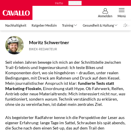
Hefte
Produkte
Anmelden
Menü
Nachhaltigkeit
Ratgeber Medizin
Training
Gesundheit & Haltung
Zube
Moritz Schwertner
BIKEX-REDAKTEUR
Seit vielen Jahren bewege ich mich an der Schnittstelle zwischen
Trail-Erlebnis und Ingenieurskunst: Ich teste Bikes und
Komponenten dort, wo sie hingehören – draußen, unter realen
Bedingungen, mit Dreck am Rahmen und Druck auf dem Kessel.
Mein journalistischer Anspruch ist klar:
fundierte Tests statt
Marketing-Floskeln
, Einordnung statt Hype. Ob Fahrwerk, Reifen,
Antrieb oder neue Materialtrends: Mich interessiert nicht nur,
was
funktioniert, sondern
warum
. Technik verständlich zu erklären,
ohne sie zu vereinfachen, ist dabei mein zentrales Ziel.
Als begeisterter Radfahrer kenne ich die Perspektive der Leser aus
eigener Erfahrung: lange Tage im Sattel, Schrauben bis spät abends,
die Suche nach dem einen Set-up, das auf dem Trail den