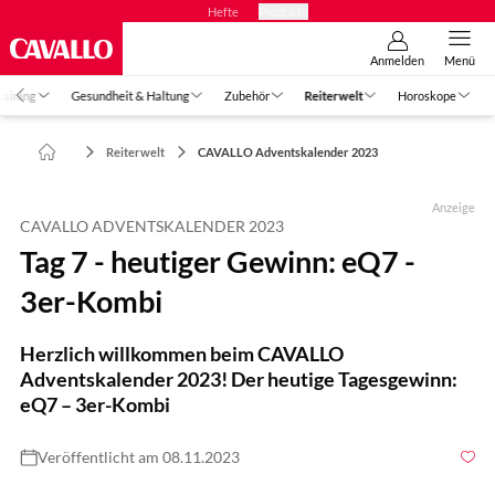
Hefte
Produkte
Anmelden
Menü
raining
Gesundheit & Haltung
Zubehör
Reiterwelt
Horoskope
Reiterwelt
CAVALLO Adventskalender 2023
Anzeige
CAVALLO ADVENTSKALENDER 2023
Tag 7 - heutiger Gewinn: eQ7 -
3er-Kombi
Herzlich willkommen beim CAVALLO
Adventskalender 2023! Der heutige Tagesgewinn:
eQ7 – 3er-Kombi
Veröffentlicht am 08.11.2023
Foto: CAVALLO/Hersteller