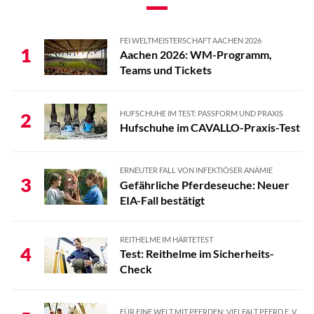
FEI WELTMEISTERSCHAFT AACHEN 2026
1
Aachen 2026: WM-Programm,
Teams und Tickets
HUFSCHUHE IM TEST: PASSFORM UND PRAXIS
2
Hufschuhe im CAVALLO-Praxis-Test
ERNEUTER FALL VON INFEKTIÖSER ANÄMIE
3
Gefährliche Pferdeseuche: Neuer
EIA-Fall bestätigt
REITHELME IM HÄRTETEST
4
Test: Reithelme im Sicherheits-
Check
FÜR EINE WELT MIT PFERDEN: VIELFALT PFERD E. V.