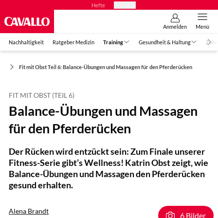
Hefte
Produkte
Anmelden
Menü
Nachhaltigkeit
Ratgeber Medizin
Training
Gesundheit & Haltung
Zube
ng
Fit mit Obst Teil 6: Balance-Übungen und Massagen für den Pferderücken
FIT MIT OBST (TEIL 6)
Balance-Übungen und Massagen
für den Pferderücken
Der Rücken wird entzückt sein: Zum Finale unserer
Fitness-Serie gibt’s Wellness! Katrin Obst zeigt, wie
Balance-Übungen und Massagen den Pferderücken
gesund erhalten.
Alena Brandt
6 Bilder