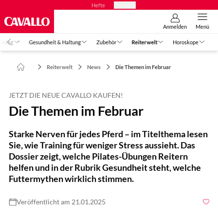
Hefte
Produkte
Anmelden
Menü
aining
Gesundheit & Haltung
Zubehör
Reiterwelt
Horoskope
Reiterwelt
News
Die Themen im Februar
JETZT DIE NEUE CAVALLO KAUFEN!
Die Themen im Februar
Starke Nerven für jedes Pferd – im Titelthema lesen
Sie, wie Training für weniger Stress aussieht. Das
Dossier zeigt, welche Pilates-Übungen Reitern
helfen und in der Rubrik Gesundheit steht, welche
Futtermythen wirklich stimmen.
Veröffentlicht am 21.01.2025
Foto: Redaktion