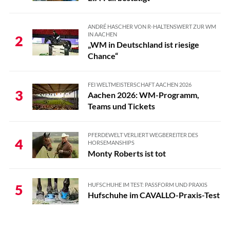
ANDRÉ HASCHER VON R-HALTENSWERT ZUR WM
IN AACHEN
2
„WM in Deutschland ist riesige
Chance“
FEI WELTMEISTERSCHAFT AACHEN 2026
3
Aachen 2026: WM-Programm,
Teams und Tickets
PFERDEWELT VERLIERT WEGBEREITER DES
4
HORSEMANSHIPS
Monty Roberts ist tot
HUFSCHUHE IM TEST: PASSFORM UND PRAXIS
5
Hufschuhe im CAVALLO-Praxis-Test