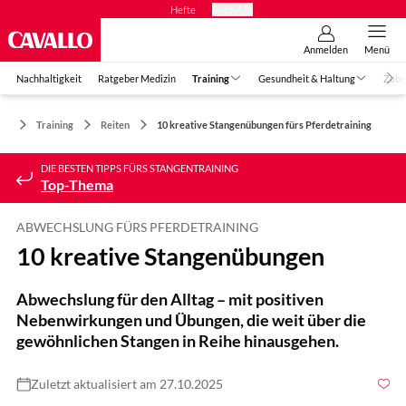
Hefte
Produkte
Anmelden
Menü
Nachhaltigkeit
Ratgeber Medizin
Training
Gesundheit & Haltung
Zube
Training
Reiten
10 kreative Stangenübungen fürs Pferdetraining
DIE BESTEN TIPPS FÜRS STANGENTRAINING
Top-Thema
ABWECHSLUNG FÜRS PFERDETRAINING
10 kreative Stangenübungen
Abwechslung für den Alltag – mit positiven
Nebenwirkungen und Übungen, die weit über die
gewöhnlichen Stangen in Reihe hinausgehen.
Zuletzt aktualisiert am 27.10.2025
Foto: Thomas Hartig