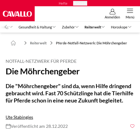
Hefte
Produkte
Anmelden
Menü
aining
Gesundheit & Haltung
Zubehör
Reiterwelt
Horoskope
Reiterwelt
Pferde-Notfall-Netzwerk: Die Möhrchengeber
NOTFALL-NETZWERK FÜR PFERDE
Die Möhrchengeber
Die "Möhrchengeber" sind da, wenn Hilfe dringend
gebraucht wird. Fast 70 Schützlinge hat die Tierhilfe
für Pferde schon in eine neue Zukunft begleitet.
Ute Stabingies
Veröffentlicht am 28.12.2022
Foto: Tom Hartig