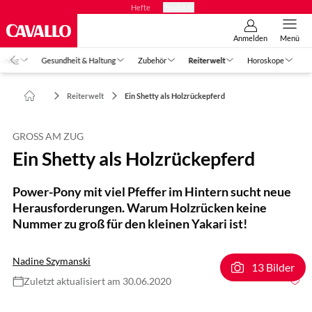
Hefte
Produkte
Anmelden
Menü
aining
Gesundheit & Haltung
Zubehör
Reiterwelt
Horoskope
Reiterwelt
Ein Shetty als Holzrückepferd
GROSS AM ZUG
Ein Shetty als Holzrückepferd
Power-Pony mit viel Pfeffer im Hintern sucht neue
Herausforderungen. Warum Holzrücken keine
Nummer zu groß für den kleinen Yakari ist!
Nadine Szymanski
13 Bilder
Zuletzt aktualisiert am 30.06.2020
Foto: Lisa Rädlein