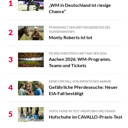
1
„WM in Deutschland ist riesige
Chance“
PFERDEWELT VERLIERT WEGBEREITER DES
2
HORSEMANSHIPS
Monty Roberts ist tot
FEI WELTMEISTERSCHAFT AACHEN 2026
3
Aachen 2026: WM-Programm,
Teams und Tickets
ERNEUTER FALL VON INFEKTIÖSER ANÄMIE
4
Gefährliche Pferdeseuche: Neuer
EIA-Fall bestätigt
HUFSCHUHE IM TEST: PASSFORM UND PRAXIS
5
Hufschuhe im CAVALLO-Praxis-Test