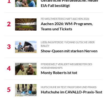
1
Gefährliche Pferdeseuche: Neuer
EIA-Fall bestätigt
FEI WELTMEISTERSCHAFT AACHEN 2026
2
Aachen 2026: WM-Programm,
Teams und Tickets
LIEBLINGSPFERDE: YVONNE GUTSCHE ÜBER
3
BAILEY
Show-Queen mit starken Nerven
PFERDEWELT VERLIERT WEGBEREITER DES
4
HORSEMANSHIPS
Monty Roberts ist tot
HUFSCHUHE IM TEST: PASSFORM UND PRAXIS
5
Hufschuhe im CAVALLO-Praxis-Test