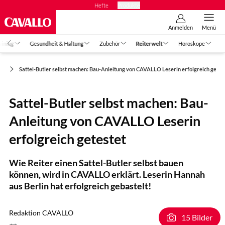
Hefte
Produkte
Anmelden
Menü
aining
Gesundheit & Haltung
Zubehör
Reiterwelt
Horoskope
lt
Sattel-Butler selbst machen: Bau-Anleitung von CAVALLO Leserin erfolgreich getes
Sattel-Butler selbst machen: Bau-
Anleitung von CAVALLO Leserin
erfolgreich getestet
Wie Reiter einen Sattel-Butler selbst bauen
können, wird in CAVALLO erklärt. Leserin Hannah
aus Berlin hat erfolgreich gebastelt!
Redaktion CAVALLO
15 Bilder