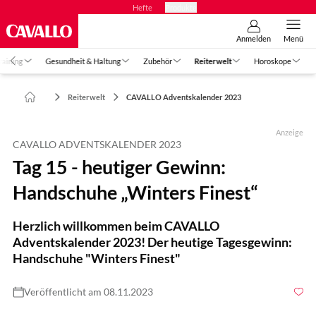
Hefte
Produkte
Anmelden
Menü
raining
Gesundheit & Haltung
Zubehör
Reiterwelt
Horoskope
Reiterwelt
CAVALLO Adventskalender 2023
Anzeige
CAVALLO ADVENTSKALENDER 2023
Tag 15 - heutiger Gewinn:
Handschuhe „Winters Finest“
Herzlich willkommen beim CAVALLO
Adventskalender 2023! Der heutige Tagesgewinn:
Handschuhe "Winters Finest"
Veröffentlicht am 08.11.2023
Foto: CAVALLO/Hersteller