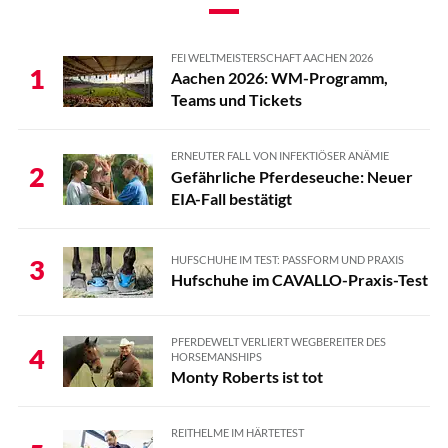
FEI WELTMEISTERSCHAFT AACHEN 2026
1
Aachen 2026: WM-Programm,
Teams und Tickets
ERNEUTER FALL VON INFEKTIÖSER ANÄMIE
2
Gefährliche Pferdeseuche: Neuer
EIA-Fall bestätigt
HUFSCHUHE IM TEST: PASSFORM UND PRAXIS
3
Hufschuhe im CAVALLO-Praxis-Test
PFERDEWELT VERLIERT WEGBEREITER DES
4
HORSEMANSHIPS
Monty Roberts ist tot
REITHELME IM HÄRTETEST