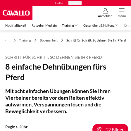
Hefte
Produkte
Anmelden
Menü
Nachhaltigkeit
Ratgeber Medizin
Training
Gesundheit & Haltung
Zube
Training
Bodenarbeit
Schritt für Schritt: So dehnen Sie Ihr Pferd
SCHRITT FÜR SCHRITT: SO DEHNEN SIE IHR PFERD
8 einfache Dehnübungen fürs
Pferd
Mit acht einfachen Übungen können Sie Ihren
Vierbeiner bereits vor dem Reiten effektiv
aufwärmen, Verspannungen lösen und die
Beweglichkeit verbessern.
Regina Kühr
12 Bilder