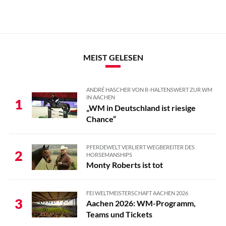
MEIST GELESEN
ANDRÉ HASCHER VON R-HALTENSWERT ZUR WM
IN AACHEN
1
„WM in Deutschland ist riesige
Chance“
PFERDEWELT VERLIERT WEGBEREITER DES
2
HORSEMANSHIPS
Monty Roberts ist tot
FEI WELTMEISTERSCHAFT AACHEN 2026
3
Aachen 2026: WM-Programm,
Teams und Tickets