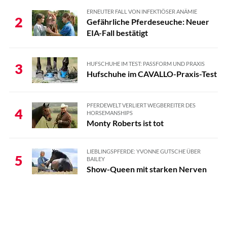
ERNEUTER FALL VON INFEKTIÖSER ANÄMIE
2
Gefährliche Pferdeseuche: Neuer
EIA-Fall bestätigt
HUFSCHUHE IM TEST: PASSFORM UND PRAXIS
3
Hufschuhe im CAVALLO-Praxis-Test
PFERDEWELT VERLIERT WEGBEREITER DES
4
HORSEMANSHIPS
Monty Roberts ist tot
LIEBLINGSPFERDE: YVONNE GUTSCHE ÜBER
5
BAILEY
Show-Queen mit starken Nerven