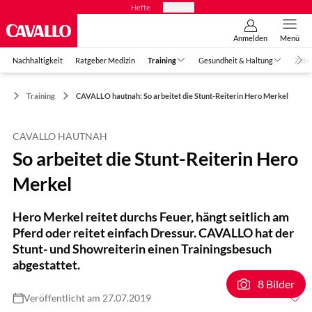
Hefte
Produkte
Anmelden
Menü
Nachhaltigkeit
Ratgeber Medizin
Training
Gesundheit & Haltung
Zube
Training
CAVALLO hautnah: So arbeitet die Stunt-Reiterin Hero Merkel
CAVALLO HAUTNAH
So arbeitet die Stunt-Reiterin Hero
Merkel
Hero Merkel reitet durchs Feuer, hängt seitlich am
Pferd oder reitet einfach Dressur. CAVALLO hat der
Stunt- und Showreiterin einen Trainingsbesuch
abgestattet.
8 Bilder
Veröffentlicht am 27.07.2019
Foto: Lisa Rädlein