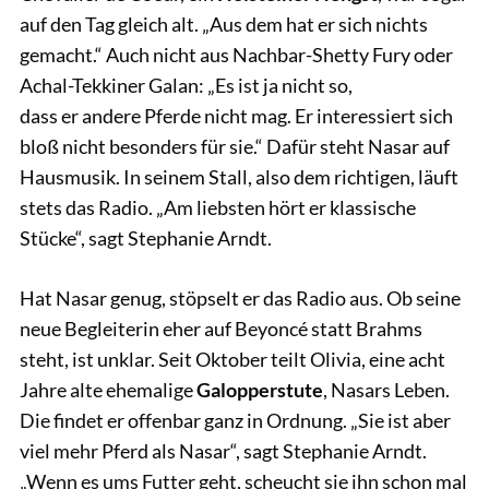
auf den Tag gleich alt. „Aus dem hat er sich nichts
gemacht.“ Auch nicht aus Nachbar-Shetty Fury oder
Achal-Tekkiner Galan: „Es ist ja nicht so,
dass er andere Pferde nicht mag. Er interessiert sich
bloß nicht besonders für sie.“ Dafür steht Nasar auf
Hausmusik. In seinem Stall, also dem richtigen, läuft
stets das Radio. „Am liebsten hört er klassische
Stücke“, sagt Stephanie Arndt.
Hat Nasar genug, stöpselt er das Radio aus. Ob seine
neue Begleiterin eher auf Beyoncé statt Brahms
steht, ist unklar. Seit Oktober teilt Olivia, eine acht
Jahre alte ehemalige
Galopperstute
, Nasars Leben.
Die findet er offenbar ganz in Ordnung. „Sie ist aber
viel mehr Pferd als Nasar“, sagt Stephanie Arndt.
„Wenn es ums Futter geht, scheucht sie ihn schon mal