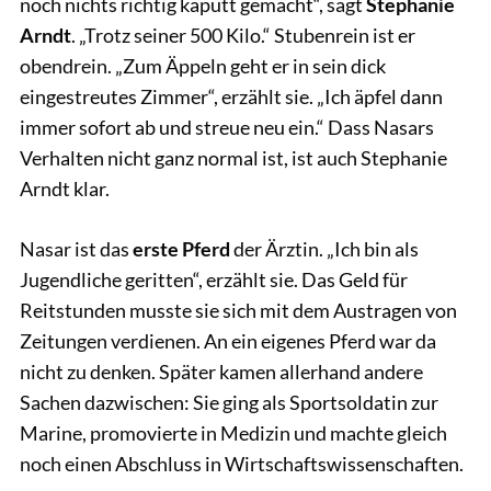
noch nichts richtig kaputt gemacht“, sagt
Stephanie
Arndt
. „Trotz seiner 500 Kilo.“ Stubenrein ist er
obendrein. „Zum Äppeln geht er in sein dick
eingestreutes Zimmer“, erzählt sie. „Ich äpfel dann
immer sofort ab und streue neu ein.“ Dass Nasars
Verhalten nicht ganz normal ist, ist auch Stephanie
Arndt klar.
Nasar ist das
erste Pferd
der Ärztin. „Ich bin als
Jugendliche geritten“, erzählt sie. Das Geld für
Reitstunden musste sie sich mit dem Austragen von
Zeitungen verdienen. An ein eigenes Pferd war da
nicht zu denken. Später kamen allerhand andere
Sachen dazwischen: Sie ging als Sportsoldatin zur
Marine, promovierte in Medizin und machte gleich
noch einen Abschluss in Wirtschaftswissenschaften.