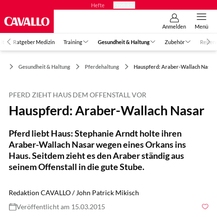
Hefte
Produkte
Anmelden
Menü
it
Ratgeber Medizin
Training
Gesundheit & Haltung
Zubehör
Reiter
Gesundheit & Haltung
Pferdehaltung
Hauspferd: Araber-Wallach Nasar
PFERD ZIEHT HAUS DEM OFFENSTALL VOR
Hauspferd: Araber-Wallach Nasar
Pferd liebt Haus: Stephanie Arndt holte ihren
Araber-Wallach Nasar wegen eines Orkans ins
Haus. Seitdem zieht es den Araber ständig aus
seinem Offenstall in die gute Stube.
Redaktion CAVALLO / John Patrick Mikisch
Veröffentlicht am 15.03.2015
Foto: Patrick Lux