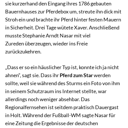
sie kurzerhand den Eingang ihres 1786 gebauten
Bauernhauses zur Pferdebox um, streute ihn dick mit
Stroh ein und brachte ihr Pferd hinter festen Mauern
in Sicherheit. Drei Tage wütete Xaver. Anschließend
musste Stephanie Arndt Nasar mit viel
Zureden überzeugen, wieder ins Freie
zurückzukehren.
„Dass er so ein häuslicher Typ ist, konnte ich ja nicht
ahnen“, sagt sie. Dass ihr
Pferd zum Star
werden
sollte, weil sie während des Sturms ein Foto von ihm
in seinem Schutzraum ins Internet stellte, war
allerdings noch weniger absehbar. Das
Regionalfernsehen ist seitdem praktisch Dauergast
in Holt. Während der Fußball-WM sagte Nasar für
eine Zeitung die Ergebnisse der deutschen