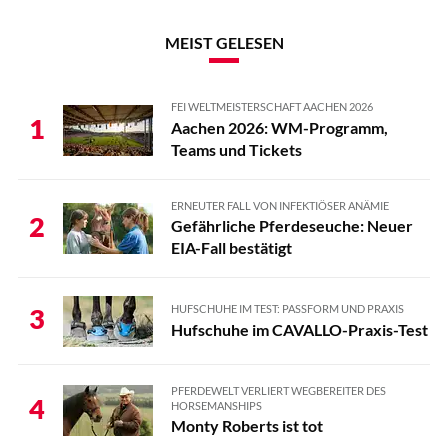
MEIST GELESEN
FEI WELTMEISTERSCHAFT AACHEN 2026
1
Aachen 2026: WM-Programm,
Teams und Tickets
ERNEUTER FALL VON INFEKTIÖSER ANÄMIE
2
Gefährliche Pferdeseuche: Neuer
EIA-Fall bestätigt
HUFSCHUHE IM TEST: PASSFORM UND PRAXIS
3
Hufschuhe im CAVALLO-Praxis-Test
PFERDEWELT VERLIERT WEGBEREITER DES
4
HORSEMANSHIPS
Monty Roberts ist tot