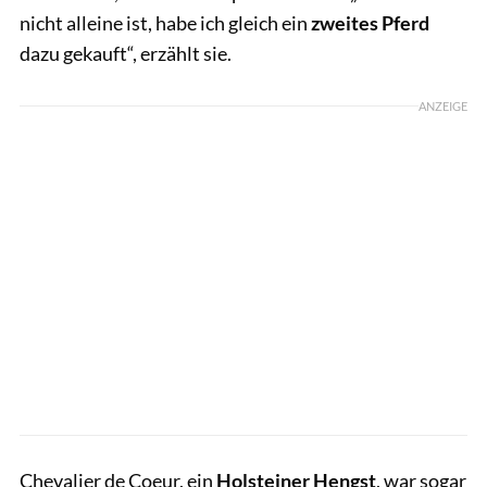
nicht alleine ist, habe ich gleich ein
zweites Pferd
dazu gekauft“, erzählt sie.
ANZEIGE
Chevalier de Coeur, ein
Holsteiner Hengst
, war sogar