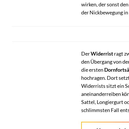
wirken, der sonst den
der Nickbewegung in S
Der
Widerrist
ragt z
den Übergang von der
die ersten
Dornforts
hochragen. Dort setz
Widerrists sitzt ein 
aneinanderreiben kön
Sattel, Longiergurt 
schlimmsten Fall ents