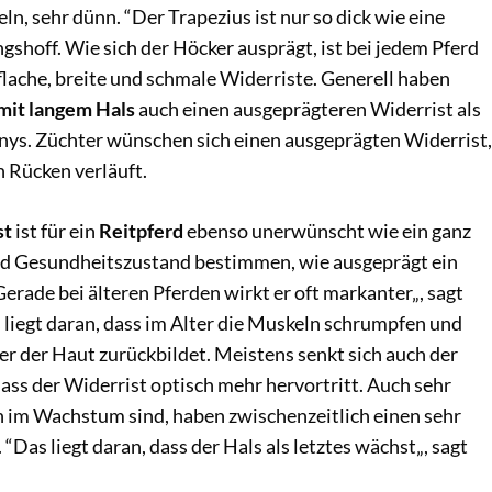
n, sehr dünn. “Der Trapezius ist nur so dick wie eine
gshoff. Wie sich der Höcker ausprägt, ist bei jedem Pferd
 flache, breite und schmale Widerriste. Generell haben
mit langem Hals
auch einen ausgeprägteren Widerrist als
nys. Züchter wünschen sich einen ausgeprägten Widerrist,
 Rücken verläuft.
st
ist für ein
Reitpferd
ebenso unerwünscht wie ein ganz
und Gesundheitszustand bestimmen, wie ausgeprägt ein
Gerade bei älteren Pferden wirkt er oft markanter„, sagt
s liegt daran, dass im Alter die Muskeln schrumpfen und
ter der Haut zurückbildet. Meistens senkt sich auch der
ass der Widerrist optisch mehr hervortritt. Auch sehr
ch im Wachstum sind, haben zwischenzeitlich einen sehr
“Das liegt daran, dass der Hals als letztes wächst„, sagt