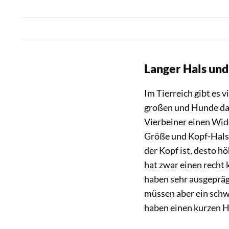
Langer Hals und
Im Tierreich gibt es v
großen und Hunde daf
Vierbeiner einen Wid
Größe und Kopf-Hals-
der Kopf ist, desto h
hat zwar einen recht 
haben sehr ausgeprägt
müssen aber ein schw
haben einen kurzen Ha