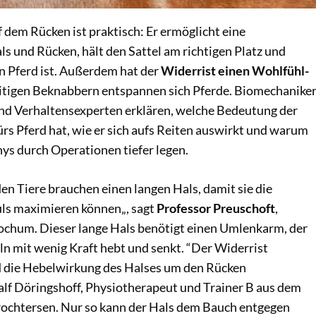
f dem Rücken ist praktisch: Er ermöglicht eine
s und Rücken, hält den Sattel am richtigen Platz und
n Pferd ist. Außerdem hat der
Widerrist einen Wohlfühl-
itigen Beknabbern entspannen sich Pferde. Biomechaniker
d Verhaltensexperten erklären, welche Bedeutung der
rs Pferd hat, wie er sich aufs Reiten auswirkt und warum
ys durch Operationen tiefer legen.
en Tiere brauchen einen langen Hals, damit sie die
ls maximieren können„, sagt
Professor Preuschoft
,
chum. Dieser lange Hals benötigt einen Umlenkarm, der
ln mit wenig Kraft hebt und senkt. “Der Widerrist
d die Hebelwirkung des Halses um den Rücken
alf Döringshoff, Physiotherapeut und Trainer B aus dem
ochtersen. Nur so kann der Hals dem Bauch entgegen