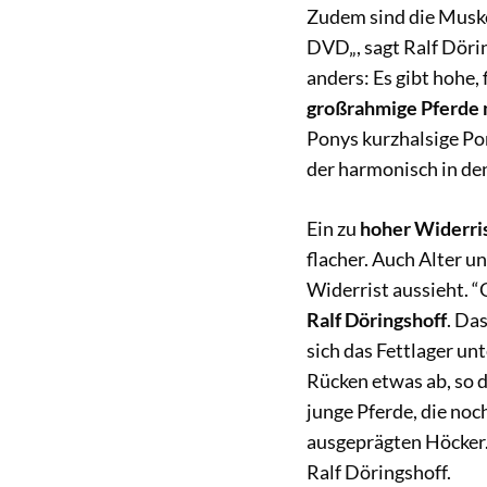
Zudem sind die Muskel
DVD„, sagt Ralf Dörin
anders: Es gibt hohe,
großrahmige Pferde 
Ponys kurzhalsige Po
der harmonisch in den
Ein zu
hoher Widerri
flacher. Auch Alter 
Widerrist aussieht. “
Ralf Döringshoff
. Da
sich das Fettlager un
Rücken etwas ab, so d
junge Pferde, die no
ausgeprägten Höcker. 
Ralf Döringshoff.