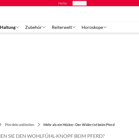
Hefte
Produkte
 Haltung
Zubehör
Reiterwelt
Horoskope
Pferdekrankheiten
Mehr als ein Höcker: Der Widerrist beim Pferd
NEN SIE DEN WOHLFÜHL-KNOPF BEIM PFERD?