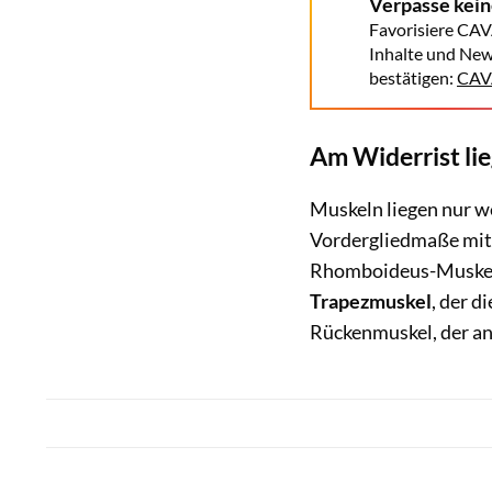
Verpasse kei
Favorisiere CAV
Inhalte und New
bestätigen:
CAVA
Am Widerrist li
Muskeln liegen nur 
Vordergliedmaße mit 
Rhomboideus-Muskel, 
Trapezmuskel
, der 
Rückenmuskel, der an