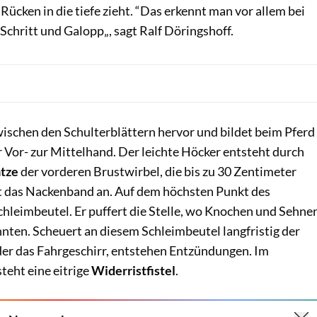
 Rücken in die tiefe zieht. “Das erkennt man vor allem bei
chritt und Galopp„, sagt Ralf Döringshoff.
wischen den Schulterblättern hervor und bildet beim Pferd
 Vor- zur Mittelhand. Der leichte Höcker entsteht durch
ätze
der vorderen Brustwirbel, die bis zu 30 Zentimeter
t das Nackenband an. Auf dem höchsten Punkt des
Schleimbeutel. Er puffert die Stelle, wo Knochen und Sehne
nten. Scheuert an diesem Schleimbeutel langfristig der
oder das Fahrgeschirr, entstehen Entzündungen. Im
teht eine eitrige
Widerristfistel
.