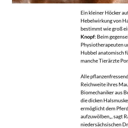
Ein kleiner Höcker au
Hebelwirkung von Hal
bestimmt wie groß ei
Knopf
: Beim gegense
Physiotherapeuten un
Hubbel anatomisch fü
manche Tierärzte Pon
Alle pflanzenfressend
Reichweite ihres Mau
Biomechaniker aus Bo
die dicken Halsmuske
ermöglicht dem Pfer
aufzuwölben„, sagt R
niedersächsischen Dr