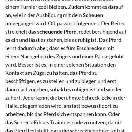
einem Turnier cool bleiben. Zudem kommt es darauf
an, wie in der Ausbildung mit dem
Scheuen
umgegangen wird. Oft passiert folgendes: Der Reiter
streichelt das
scheuende Pferd
, redet beruhigend auf
es ein und lässt es stehen, bis es ruhig ist. Das Pferd
lernt dadurch aber, dass es fürs
Erschrecken
mit
einem Nachgeben des Zügels und einer Pause gelobt
wird. Besser ist es, in einer solchen Situation den
Kontakt am Zügel zu halten, das Pferd zu
beschäftigen, es zu stellen und zu biegen und erst
dann nachzugeben, sobald es ruhiger ist und wieder
zuhört. Jeder kennt die berühmte Schreck-Ecke in der
Halle, die gemieden wird, anstatt bewusst dort zu
arbeiten, bis das Pferd sich entspannen kann. Oder
das Schreck-Eck als Trainingsende zu nutzen, damit
das Pferd feststellt, dass die schreckliche Ecke toll ist.