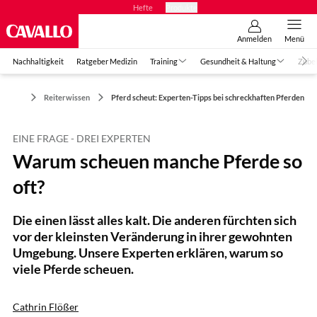
Hefte
Produkte
Anmelden
Menü
Nachhaltigkeit
Ratgeber Medizin
Training
Gesundheit & Haltung
Zube
Reiterwissen
Pferd scheut: Experten-Tipps bei schreckhaften Pferden
EINE FRAGE - DREI EXPERTEN
Warum scheuen manche Pferde so
oft?
Die einen lässt alles kalt. Die anderen fürchten sich
vor der kleinsten Veränderung in ihrer gewohnten
Umgebung. Unsere Experten erklären, warum so
viele Pferde scheuen.
Cathrin Flößer