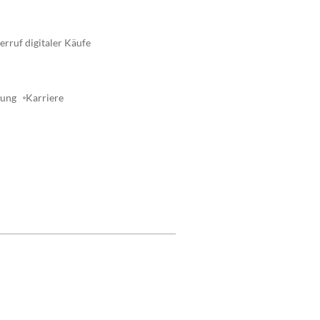
rruf digitaler Käufe
rung
Karriere