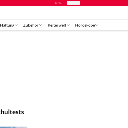
Hefte
Produkte
 Haltung
Zubehör
Reiterwelt
Horoskope
hultests