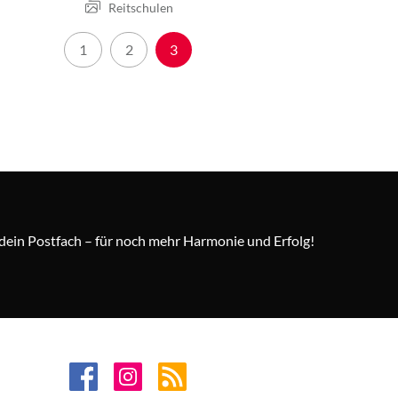
Reitschulen
1
2
3
n dein Postfach – für noch mehr Harmonie und Erfolg!