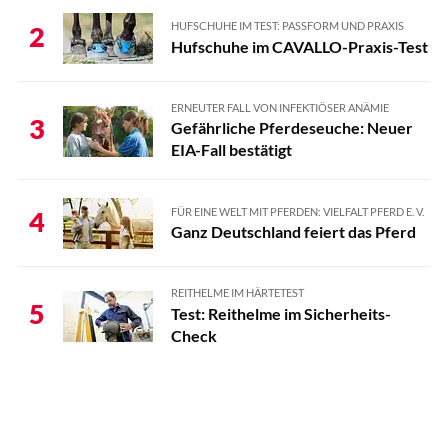
HUFSCHUHE IM TEST: PASSFORM UND PRAXIS
2
Hufschuhe im CAVALLO-Praxis-Test
ERNEUTER FALL VON INFEKTIÖSER ANÄMIE
3
Gefährliche Pferdeseuche: Neuer
EIA-Fall bestätigt
FÜR EINE WELT MIT PFERDEN: VIELFALT PFERD E. V.
4
Ganz Deutschland feiert das Pferd
REITHELME IM HÄRTETEST
5
Test: Reithelme im Sicherheits-
Check