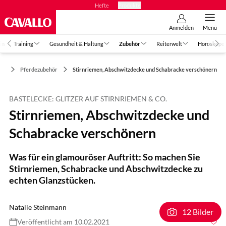
Hefte
Produkte
Anmelden
Menü
in
Training
Gesundheit & Haltung
Zubehör
Reiterwelt
Horoskope
ör
Pferdezubehör
Stirnriemen, Abschwitzdecke und Schabracke verschönern
BASTELECKE: GLITZER AUF STIRNRIEMEN & CO.
Stirnriemen, Abschwitzdecke und
Schabracke verschönern
Was für ein glamouröser Auftritt: So machen Sie
Stirnriemen, Schabracke und Abschwitzdecke zu
echten Glanzstücken.
Natalie Steinmann
12 Bilder
Veröffentlicht am 10.02.2021