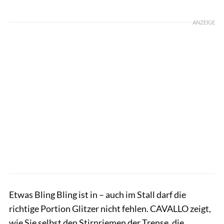
Foto: Lisa Rädlein
ANZEIGE
Etwas Bling Bling ist in – auch im Stall darf die
richtige Portion Glitzer nicht fehlen. CAVALLO zeigt,
wie Sie selbst den Stirnriemen der Trense, die