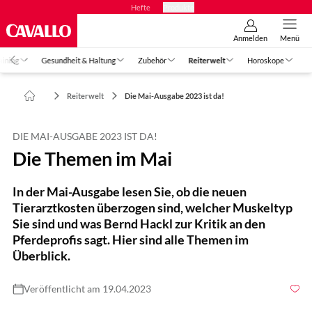
Hefte
Produkte
Anmelden
Menü
aining
Gesundheit & Haltung
Zubehör
Reiterwelt
Horoskope
Reiterwelt
Die Mai-Ausgabe 2023 ist da!
DIE MAI-AUSGABE 2023 IST DA!
Die Themen im Mai
In der Mai-Ausgabe lesen Sie, ob die neuen
Tierarztkosten überzogen sind, welcher Muskeltyp
Sie sind und was Bernd Hackl zur Kritik an den
Pferdeprofis sagt. Hier sind alle Themen im
Überblick.
Veröffentlicht am 19.04.2023
Foto: Flößer