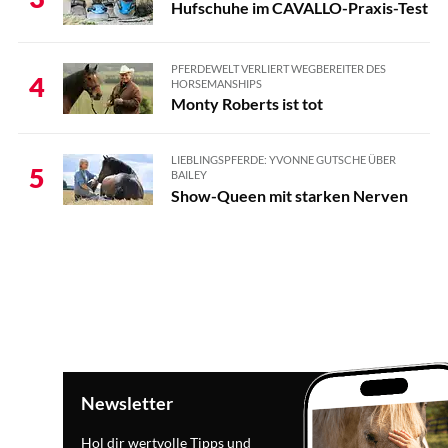
Hufschuhe im CAVALLO-Praxis-Test
PFERDEWELT VERLIERT WEGBEREITER DES
4
HORSEMANSHIPS
Monty Roberts ist tot
LIEBLINGSPFERDE: YVONNE GUTSCHE ÜBER
5
BAILEY
Show-Queen mit starken Nerven
Newsletter
Hol dir wertvolle Tipps und