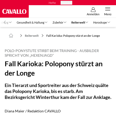
Hefte
Produkte
Anmelden
Menü
raining
Gesundheit & Haltung
Zubehör
Reiterwelt
Horoskope
Reiterwelt
Fall Karioka: Polopony stürzt an der Longe
POLO-PONYSTUTE STIRBT BEIM TRAINING - AUSBILDER
SPRICHT VON „HEXENJAGD“
Fall Karioka: Polopony stürzt an
der Longe
Ein Tierarzt und Sportreiter aus der Schweiz quälte
das Polopony Karioka, bis es starb. Am
Bezirksgericht Winterthur kam der Fall zur Anklage.
Diana Maier / Redaktion CAVALLO