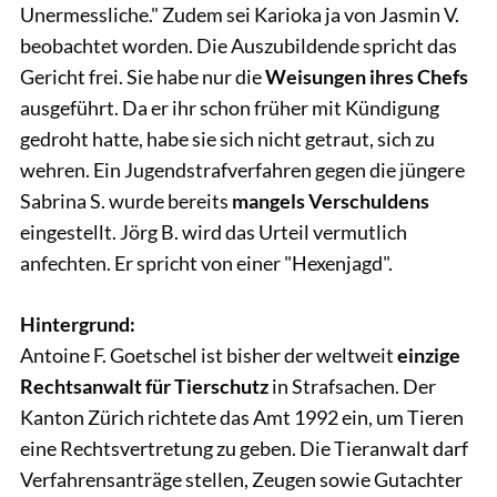
Unermessliche." Zudem sei Karioka ja von Jasmin V.
beobachtet worden. Die Auszubildende spricht das
Gericht frei. Sie habe nur die
Weisungen ihres Chefs
ausgeführt. Da er ihr schon früher mit Kündigung
gedroht hatte, habe sie sich nicht getraut, sich zu
wehren. Ein Jugendstrafverfahren gegen die jüngere
Sabrina S. wurde bereits
mangels Verschuldens
eingestellt. Jörg B. wird das Urteil vermutlich
anfechten. Er spricht von einer "Hexenjagd".
Hintergrund:
Antoine F. Goetschel ist bisher der weltweit
einzige
Rechtsanwalt für Tierschutz
in Strafsachen. Der
Kanton Zürich richtete das Amt 1992 ein, um Tieren
eine Rechtsvertretung zu geben. Die Tieranwalt darf
Verfahrensanträge stellen, Zeugen sowie Gutachter