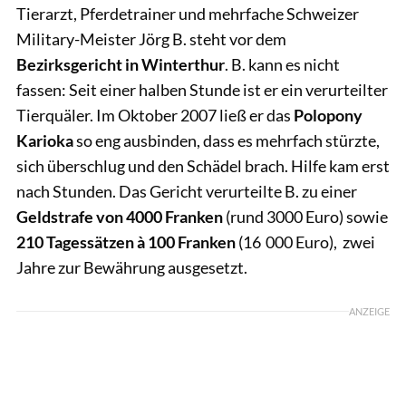
Tierarzt, Pferdetrainer und mehrfache Schweizer
Military-Meister Jörg B. steht vor dem
Bezirksgericht in Winterthur
. B. kann es nicht
fassen: Seit einer halben Stunde ist er ein verurteilter
Tierquäler. Im Oktober 2007 ließ er das
Polopony
Karioka
so eng ausbinden, dass es mehrfach stürzte,
sich überschlug und den Schädel brach. Hilfe kam erst
nach Stunden. Das Gericht verurteilte B. zu einer
Geldstrafe von 4000 Franken
(rund 3000 Euro) sowie
210 Tagessätzen à 100 Franken
(16 000 Euro), zwei
Jahre zur Bewährung ausgesetzt.
ANZEIGE