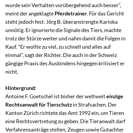
wurde sein Verhalten vorübergehend auch besser",
meint der angeklagte
Pferdetrainer
. Für das Gericht
steht jedoch fest: Jörg B. überanstrengte Karioka
unnötig. Er ignorierte die Signale des Tiers, machte
trotz der Stürze weiter und nahm damit die Folgen in
Kauf. "Er wollte zu viel, zu schnell und alles auf
einmal", sagt der Richter. Die auch in der Schweiz
gängige Praxis des Ausbindens hingegen kritisiert er
nicht.
Hintergrund:
Antoine F. Goetschel ist bisher der weltweit
einzige
Rechtsanwalt für Tierschutz
in Strafsachen. Der
Kanton Zürich richtete das Amt 1992 ein, um Tieren
eine Rechtsvertretung zu geben. Die Tieranwalt darf
Verfahrensanträge stellen, Zeugen sowie Gutachter