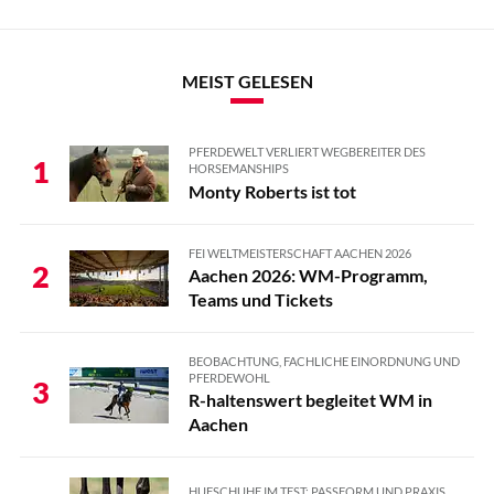
MEIST GELESEN
PFERDEWELT VERLIERT WEGBEREITER DES
1
HORSEMANSHIPS
Monty Roberts ist tot
FEI WELTMEISTERSCHAFT AACHEN 2026
2
Aachen 2026: WM-Programm,
Teams und Tickets
BEOBACHTUNG, FACHLICHE EINORDNUNG UND
PFERDEWOHL
3
R-haltenswert begleitet WM in
Aachen
HUFSCHUHE IM TEST: PASSFORM UND PRAXIS