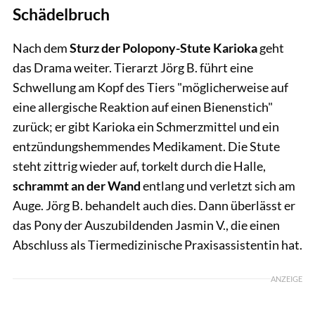
Schädelbruch
Nach dem
Sturz der Polopony-Stute Karioka
geht
das Drama weiter. Tierarzt Jörg B. führt eine
Schwellung am Kopf des Tiers "möglicherweise auf
eine allergische Reaktion auf einen Bienenstich"
zurück; er gibt Karioka ein Schmerzmittel und ein
entzündungshemmendes Medikament. Die Stute
steht zittrig wieder auf, torkelt durch die Halle,
schrammt an der Wand
entlang und verletzt sich am
Auge. Jörg B. behandelt auch dies. Dann überlässt er
das Pony der Auszubildenden Jasmin V., die einen
Abschluss als Tiermedizinische Praxisassistentin hat.
ANZEIGE