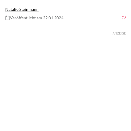
Natalie Steinmann
Veröffentlicht am 22.01.2024
Foto: GettyImages / Nikolay Tsuguliev
ANZEIGE