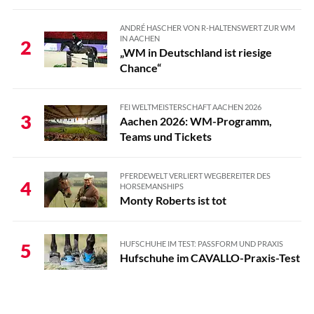
ANDRÉ HASCHER VON R-HALTENSWERT ZUR WM
IN AACHEN
2
„WM in Deutschland ist riesige
Chance“
FEI WELTMEISTERSCHAFT AACHEN 2026
3
Aachen 2026: WM-Programm,
Teams und Tickets
PFERDEWELT VERLIERT WEGBEREITER DES
4
HORSEMANSHIPS
Monty Roberts ist tot
HUFSCHUHE IM TEST: PASSFORM UND PRAXIS
5
Hufschuhe im CAVALLO-Praxis-Test