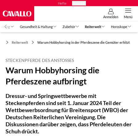
Hefte
Produkte
Anmelden
Menü
raining
Gesundheit & Haltung
Zubehör
Reiterwelt
Horoskope
Reiterwelt
Warum Hobbyhorsing in der Pferdeszene die Gemüter erhitzt
STECKENPFERDE DES ANSTOSSES
Warum Hobbyhorsing die
Pferdeszene aufbringt
Dressur- und Springwettbewerbe mit
Steckenpferden sind seit 1. Januar 2024 Teil der
Wettbewerbsordnung für Breitensport (WBO) der
Deutschen Reiterlichen Vereinigung. Die
Diskussionen darüber zeigen, dass Pferdeleuten der
Schuh drückt.