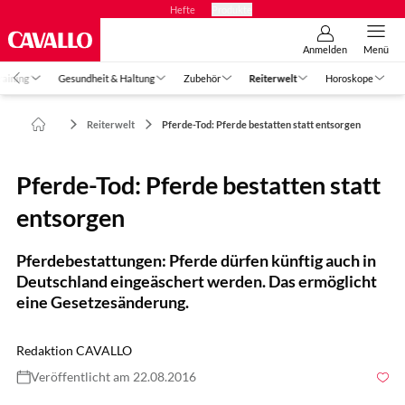
Hefte
Produkte
Anmelden
Menü
raining
Gesundheit & Haltung
Zubehör
Reiterwelt
Horoskope
Reiterwelt
Pferde-Tod: Pferde bestatten statt entsorgen
Pferde-Tod: Pferde bestatten statt
entsorgen
Pferdebestattungen: Pferde dürfen künftig auch in
Deutschland eingeäschert werden. Das ermöglicht
eine Gesetzesänderung.
Redaktion CAVALLO
Veröffentlicht am 22.08.2016
Foto: Slawik