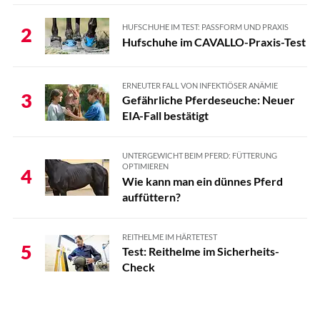
HUFSCHUHE IM TEST: PASSFORM UND PRAXIS
2
Hufschuhe im CAVALLO-Praxis-Test
ERNEUTER FALL VON INFEKTIÖSER ANÄMIE
3
Gefährliche Pferdeseuche: Neuer
EIA-Fall bestätigt
UNTERGEWICHT BEIM PFERD: FÜTTERUNG
OPTIMIEREN
4
Wie kann man ein dünnes Pferd
auffüttern?
REITHELME IM HÄRTETEST
5
Test: Reithelme im Sicherheits-
Check