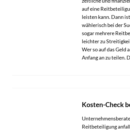
zeitliche und finanzi
auf eine Reitbeteiligu
leisten kann. Dann is
wählerisch bei der Su
sogar mehrere Reitbe
leichter zu Streitigk
Wer so auf das Geld an
Anfang an zu teilen. 
Kosten-Check be
Unternehmensberater 
Reitbeteiligung anfal