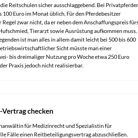
r die Reitschulen sicher ausschlaggebend. Bei Privatpferde
s 100 Euro im Monat üblich. Für den Pferdebesitzer
er Regel zwar nicht, da er neben dem Anschaffungspreis für
, Hufschmied, Tierarzt sowie Ausrüstung aufkommen muss.
egenden ist man alles in allem damit leicht bei 500 bis 600
etriebswirtschaftlicher Sicht müsste man einer
zwei- bis dreimaliger Nutzung pro Woche etwa 250 Euro
der Praxis jedoch nicht realisierbar.
s-Vertrag checken
chanwältin für Medizinrecht und Spezialistin für
alle Fälle einen Reitbeteiligungsvertrag abzuschließen.