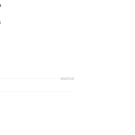
n
s
ANZEIGE