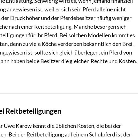
elle Entlastung. Schwierig wird es, wenn jemand finanziell
ng angewiesen ist, weil er sich sein Pferd alleine nicht
t der Druck höher und der Pferdebesitzer häufig weniger
che nach einer Reitbeteiligung. Manche besorgen sich
teiligungen für ihr Pferd. Bei solchen Modellen kommt es
eiten, denn zu viele Köche verderben bekanntlich den Brei.
gewiesen ist, sollte sich gleich überlegen, ein Pferd von
Dann haben beide Besitzer die gleichen Rechte und Kosten.
i Reitbeteiligungen
Uwe Karow kennt die üblichen Kosten, die bei der
len. Bei der Reitbeteiligung auf einem Schulpferd ist der