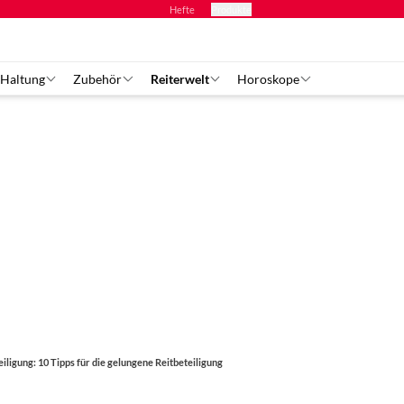
Hefte
Produkte
 Haltung
Zubehör
Reiterwelt
Horoskope
eiligung: 10 Tipps für die gelungene Reitbeteiligung