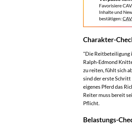
Favorisiere CAV
Inhalte und New
bestätigen:
CAVA
Charakter-Check
"Die Reitbeteiligung i
Ralph-Edmond Knittel
zu reiten, fühlt sich
sind der erste Schrit
eigenes Pferd das Rich
Reiter muss bereit se
Pflicht.
Belastungs-Chec