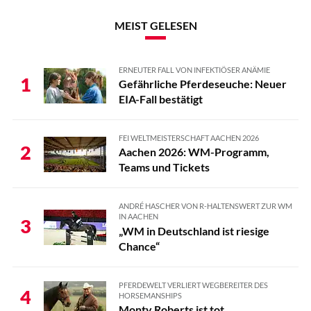
MEIST GELESEN
ERNEUTER FALL VON INFEKTIÖSER ANÄMIE
1
Gefährliche Pferdeseuche: Neuer
EIA-Fall bestätigt
FEI WELTMEISTERSCHAFT AACHEN 2026
2
Aachen 2026: WM-Programm,
Teams und Tickets
ANDRÉ HASCHER VON R-HALTENSWERT ZUR WM
IN AACHEN
3
„WM in Deutschland ist riesige
Chance“
PFERDEWELT VERLIERT WEGBEREITER DES
4
HORSEMANSHIPS
Monty Roberts ist tot