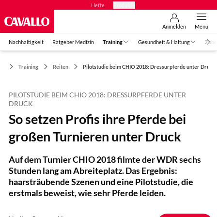
Hefte
Produkte
Anmelden
Menü
Nachhaltigkeit
Ratgeber Medizin
Training
Gesundheit & Haltung
Zube
Training
Reiten
Pilotstudie beim CHIO 2018: Dressurpferde unter Druck
PILOTSTUDIE BEIM CHIO 2018: DRESSURPFERDE UNTER
DRUCK
So setzen Profis ihre Pferde bei
großen Turnieren unter Druck
Auf dem Turnier CHIO 2018 filmte der WDR sechs
Stunden lang am Abreiteplatz. Das Ergebnis:
haarsträubende Szenen und eine Pilotstudie, die
erstmals beweist, wie sehr Pferde leiden.