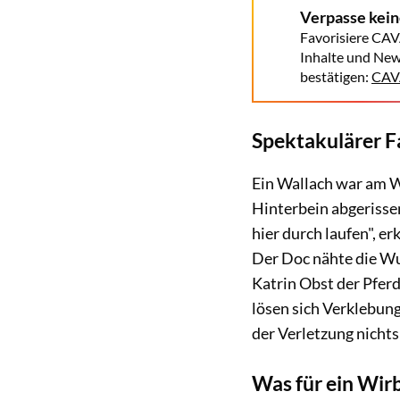
Verpasse kei
Favorisiere CAV
Inhalte und New
bestätigen:
CAVA
Spektakulärer Fa
Ein Wallach war am W
Hinterbein abgerisse
hier durch laufen", e
Der Doc nähte die Wu
Katrin Obst der Pfer
lösen sich Verklebung
der Verletzung nichts
Was für ein Wirb