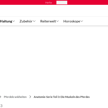
Hefte
Produkte
 Haltung
Zubehör
Reiterwelt
Horoskope
Pferdekrankheiten
Anatomie-Serie Teil 3: Die Muskeln des Pferdes
 3