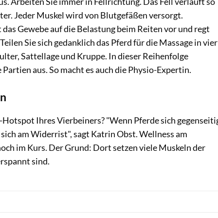
s. Arbeiten Sie immer in Fellrichtung. Das Fell verläuft so
ter. Jeder Muskel wird von Blutgefäßen versorgt.
t das Gewebe auf die Belastung beim Reiten vor und regt
Teilen Sie sich gedanklich das Pferd für die Massage in vier
ulter, Sattellage und Kruppe. In dieser Reihenfolge
e Partien aus. So macht es auch die Physio-Expertin.
en
-Hotspot Ihres Vierbeiners? "Wenn Pferde sich gegenseiti
 sich am Widerrist", sagt Katrin Obst. Wellness am
hoch im Kurs. Der Grund: Dort setzen viele Muskeln der
erspannt sind.