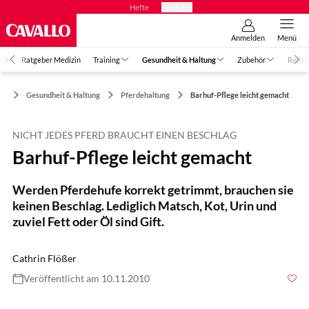
Hefte
Produkte
Anmelden
Menü
eit
Ratgeber Medizin
Training
Gesundheit & Haltung
Zubehör
Reiter
Gesundheit & Haltung
Pferdehaltung
Barhuf-Pflege leicht gemacht
NICHT JEDES PFERD BRAUCHT EINEN BESCHLAG
Barhuf-Pflege leicht gemacht
Werden Pferdehufe korrekt getrimmt, brauchen sie
keinen Beschlag. Lediglich Matsch, Kot, Urin und
zuviel Fett oder Öl sind Gift.
Cathrin Flößer
Veröffentlicht am 10.11.2010
Foto: Rädlein