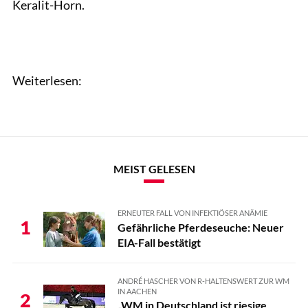
Keralit-Horn.
Weiterlesen:
MEIST GELESEN
ERNEUTER FALL VON INFEKTIÖSER ANÄMIE
1
Gefährliche Pferdeseuche: Neuer
EIA-Fall bestätigt
ANDRÉ HASCHER VON R-HALTENSWERT ZUR WM
IN AACHEN
2
„WM in Deutschland ist riesige