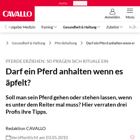
Hefte
Produkte
Anmelden
Menü
it
Ratgeber Medizin
Training
Gesundheit & Haltung
Zubehör
Reiter
Gesundheit & Haltung
Pferdehaltung
Darf ein Pferd anhalten wenn es äp
PFERDE ERZIEHEN: SO PRÄGEN SICH RITUALE EIN
Darf ein Pferd anhalten wenn es
äpfelt?
Soll man sein Pferd gehen oder stehen lassen, wenn
es unter dem Reiter mal muss? Hier verraten drei
Profis ihre Tipps.
Redaktion CAVALLO
Veröffentlicht am 03.05.2010