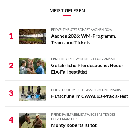
MEIST GELESEN
FEI WELTMEISTERSCHAFT AACHEN 2026
1
Aachen 2026: WM-Programm,
Teams und Tickets
ERNEUTER FALL VON INFEKTIÖSER ANÄMIE
2
Gefährliche Pferdeseuche: Neuer
EIA-Fall bestätigt
HUFSCHUHE IM TEST: PASSFORM UND PRAXIS
3
Hufschuhe im CAVALLO-Praxis-Test
PFERDEWELT VERLIERT WEGBEREITER DES
4
HORSEMANSHIPS
Monty Roberts ist tot