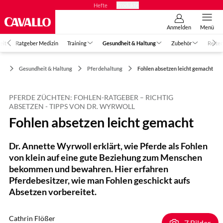
Hefte
Produkte
Anmelden
Menü
eit
Ratgeber Medizin
Training
Gesundheit & Haltung
Zubehör
Reiter
Gesundheit & Haltung
Pferdehaltung
Fohlen absetzen leicht gemacht
PFERDE ZÜCHTEN: FOHLEN-RATGEBER – RICHTIG
ABSETZEN - TIPPS VON DR. WYRWOLL
Fohlen absetzen leicht gemacht
Dr. Annette Wyrwoll erklärt, wie Pferde als Fohlen
von klein auf eine gute Beziehung zum Menschen
bekommen und bewahren. Hier erfahren
Pferdebesitzer, wie man Fohlen geschickt aufs
Absetzen vorbereitet.
Cathrin Flößer
7 Bilder