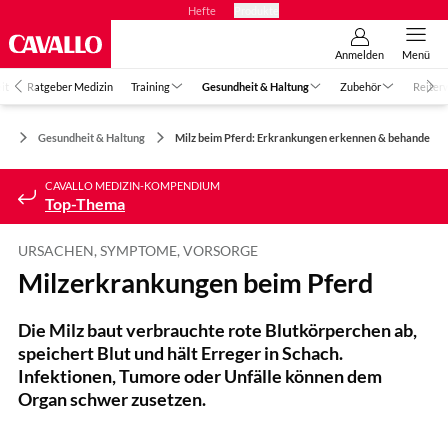
Hefte
Produkte
Anmelden
Menü
it
Ratgeber Medizin
Training
Gesundheit & Haltung
Zubehör
Reiter
Gesundheit & Haltung
Milz beim Pferd: Erkrankungen erkennen & behandeln
CAVALLO MEDIZIN-KOMPENDIUM
Top-Thema
URSACHEN, SYMPTOME, VORSORGE
Milzerkrankungen beim Pferd
Die Milz baut verbrauchte rote Blutkörperchen ab,
speichert Blut und hält Erreger in Schach.
Infektionen, Tumore oder Unfälle können dem
Organ schwer zusetzen.