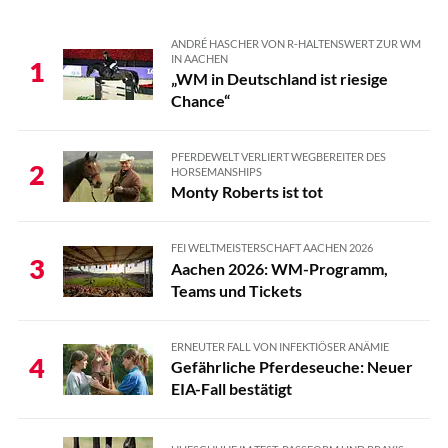
ANDRÉ HASCHER VON R-HALTENSWERT ZUR WM
IN AACHEN
1
„WM in Deutschland ist riesige
Chance“
PFERDEWELT VERLIERT WEGBEREITER DES
2
HORSEMANSHIPS
Monty Roberts ist tot
FEI WELTMEISTERSCHAFT AACHEN 2026
3
Aachen 2026: WM-Programm,
Teams und Tickets
ERNEUTER FALL VON INFEKTIÖSER ANÄMIE
4
Gefährliche Pferdeseuche: Neuer
EIA-Fall bestätigt