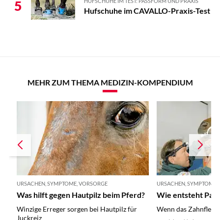
HUFSCHUHE IM TEST: PASSFORM UND PRAXIS
5
Hufschuhe im CAVALLO-Praxis-Test
MEHR ZUM THEMA MEDIZIN-KOMPENDIUM
URSACHEN, SYMPTOME, VORSORGE
URSACHEN, SYMPTOME,
Was hilft gegen Hautpilz beim Pferd?
Wie entsteht Paro
Winzige Erreger sorgen bei Hautpilz für
Wenn das Zahnfleisc
Juckreiz