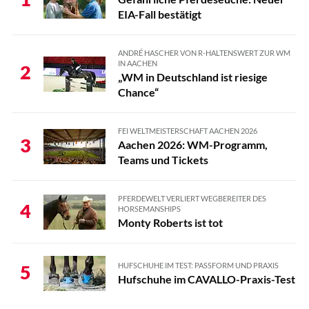
EIA-Fall bestätigt
ANDRÉ HASCHER VON R-HALTENSWERT ZUR WM
IN AACHEN
2
„WM in Deutschland ist riesige
Chance“
FEI WELTMEISTERSCHAFT AACHEN 2026
3
Aachen 2026: WM-Programm,
Teams und Tickets
PFERDEWELT VERLIERT WEGBEREITER DES
4
HORSEMANSHIPS
Monty Roberts ist tot
HUFSCHUHE IM TEST: PASSFORM UND PRAXIS
5
Hufschuhe im CAVALLO-Praxis-Test