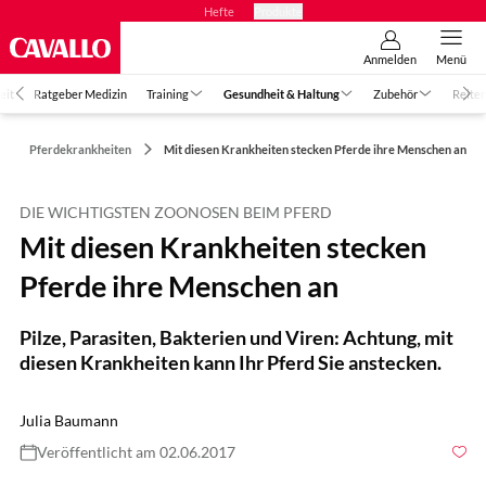
Hefte
Produkte
Anmelden
Menü
eit
Ratgeber Medizin
Training
Gesundheit & Haltung
Zubehör
Reiter
Pferdekrankheiten
Mit diesen Krankheiten stecken Pferde ihre Menschen an
DIE WICHTIGSTEN ZOONOSEN BEIM PFERD
Mit diesen Krankheiten stecken
Pferde ihre Menschen an
Pilze, Parasiten, Bakterien und Viren: Achtung, mit
diesen Krankheiten kann Ihr Pferd Sie anstecken.
Julia Baumann
Veröffentlicht am 02.06.2017
Foto: Rädlein