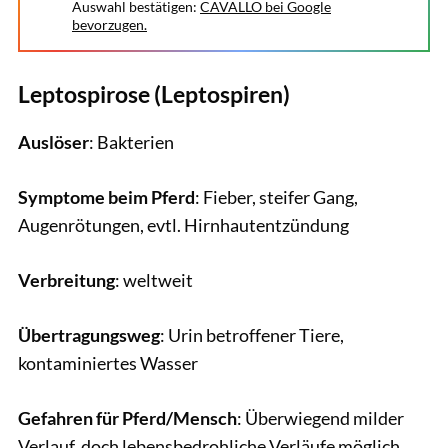
Auswahl bestätigen:
CAVALLO bei Google
bevorzugen.
Leptospirose (Leptospiren)
Auslöser
: Bakterien
Symptome beim Pferd
: Fieber, steifer Gang,
Augenrötungen, evtl. Hirnhautentzündung
Verbreitung
: weltweit
Übertragungsweg
: Urin betroffener Tiere,
kontaminiertes Wasser
Gefahren für Pferd/Mensch
: Überwiegend milder
Verlauf, doch lebensbedrohliche Verläufe möglich