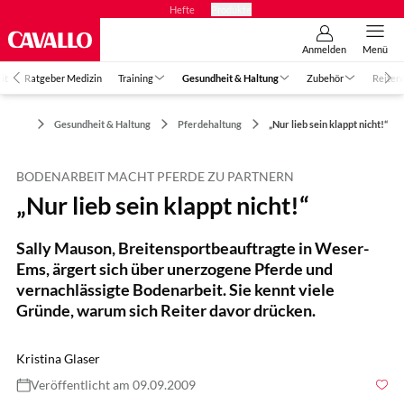
Hefte
Produkte
Anmelden
Menü
it
Ratgeber Medizin
Training
Gesundheit & Haltung
Zubehör
Reiter
Gesundheit & Haltung
Pferdehaltung
„Nur lieb sein klappt nicht!“
BODENARBEIT MACHT PFERDE ZU PARTNERN
„Nur lieb sein klappt nicht!“
Sally Mauson, Breitensportbeauftragte in Weser-
Ems, ärgert sich über unerzogene Pferde und
vernachlässigte Bodenarbeit. Sie kennt viele
Gründe, warum sich Reiter davor drücken.
Kristina Glaser
Veröffentlicht am 09.09.2009
Foto: Rädlein