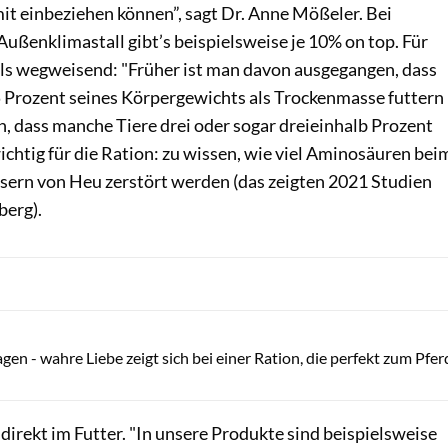
t einbeziehen können”, sagt Dr. Anne Mößeler. Bei
ußenklimastall gibt’s beispielsweise je 10% on top. Für
alls wegweisend: "Früher ist man davon ausgegangen, dass
5 Prozent seines Körpergewichts als Trockenmasse futtern
, dass manche Tiere drei oder sogar dreieinhalb Prozent
wichtig für die Ration: zu wissen, wie viel Aminosäuren bei
ern von Heu zerstört werden (das zeigten 2021 Studien
berg).
JackF/ gettyimages
en - wahre Liebe zeigt sich bei einer Ration, die perfekt zum Pfer
irekt im Futter. "In unsere Produkte sind beispielsweise