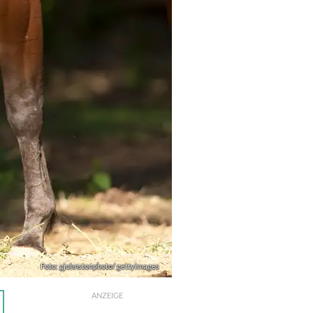
Foto: gjohnstonphoto/ gettyimages
ANZEIGE