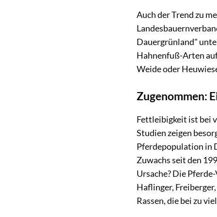
Auch der Trend zu me
Landesbauernverband 
Dauergrünland" unte
Hahnenfuß-Arten auf; 
Weide oder Heuwiese
Zugenommen: Ein
Fettleibigkeit ist be
Studien zeigen besor
Pferdepopulation in D
Zuwachs seit den 1990
Ursache? Die Pferde-Vi
Haflinger, Freiberger,
Rassen, die bei zu vi