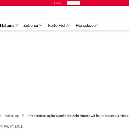
Hefte
Produkte
 Haltung
Zubehör
Reiterwelt
Horoskope
Fütterung
Pferdefütterung im Wandel der Zeit: Füttern wir heute besser als früher
IM WANDEL