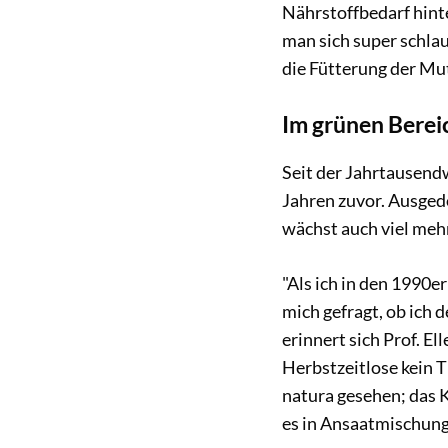
Nährstoffbedarf hinte
man sich super schla
die Fütterung der Mut
Im grünen Berei
Seit der Jahrtausendw
Jahren zuvor. Ausgedö
wächst auch viel mehr
"Als ich in den 1990e
mich gefragt, ob ich 
erinnert sich Prof. E
Herbstzeitlose kein 
natura gesehen; das K
es in Ansaatmischun