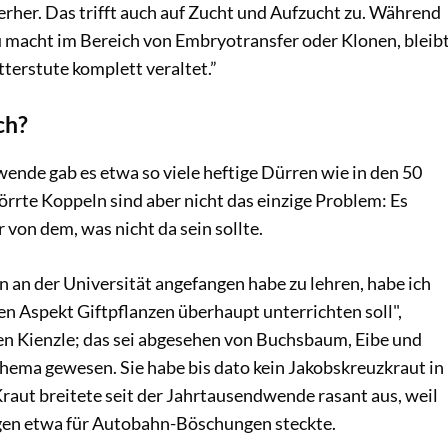
rher. Das trifft auch auf Zucht und Aufzucht zu. Während
u macht im Bereich von Embryotransfer oder Klonen, bleib
terstute komplett veraltet.”
ch?
ende gab es etwa so viele heftige Dürren wie in den 50
rrte Koppeln sind aber nicht das einzige Problem: Es
 von dem, was nicht da sein sollte.
rn an der Universität angefangen habe zu lehren, habe ich
den Aspekt Giftpflanzen überhaupt unterrichten soll",
llen Kienzle; das sei abgesehen von Buchsbaum, Eibe und
Thema gewesen. Sie habe bis dato kein Jakobskreuzkraut in
raut breitete seit der Jahrtausendwende rasant aus, weil
gen etwa für Autobahn-Böschungen steckte.