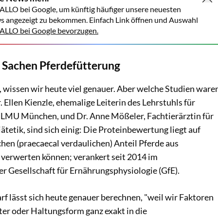
ALLO bei Google, um künftig häufiger unsere neuesten
s angezeigt zu bekommen. Einfach Link öffnen und Auswahl
LLO bei Google bevorzugen.
 Sachen Pferdefütterung
 wissen wir heute viel genauer. Aber welche Studien ware
 Ellen Kienzle, ehemalige Leiterin des Lehrstuhls für
 LMU München, und Dr. Anne Mößeler, Fachtierärztin für
tetik, sind sich einig: Die Proteinbewertung liegt auf
lchen (praecaecal verdaulichen) Anteil Pferde aus
 verwerten können; verankert seit 2014 im
 Gesellschaft für Ernährungsphysiologie (GfE).
f lässt sich heute genauer berechnen, "weil wir Faktoren
ter oder Haltungsform ganz exakt in die