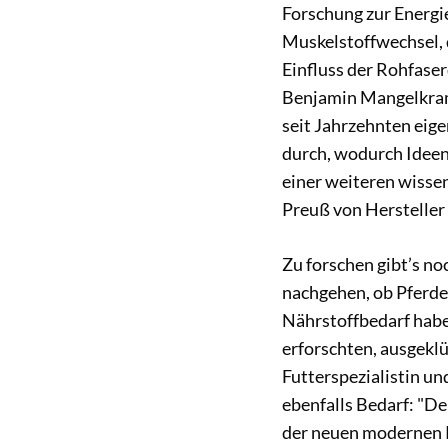
Forschung zur Energi
Muskelstoffwechsel, 
Einfluss der Rohfaser
Benjamin Mangelkrame
seit Jahrzehnten eige
durch, wodurch Ideen
einer weiteren wisse
Preuß von Hersteller 
Zu forschen gibt’s no
nachgehen, ob Pferde
Nährstoffbedarf habe
erforschten, ausgeklü
Futterspezialistin u
ebenfalls Bedarf: "D
der neuen modernen 