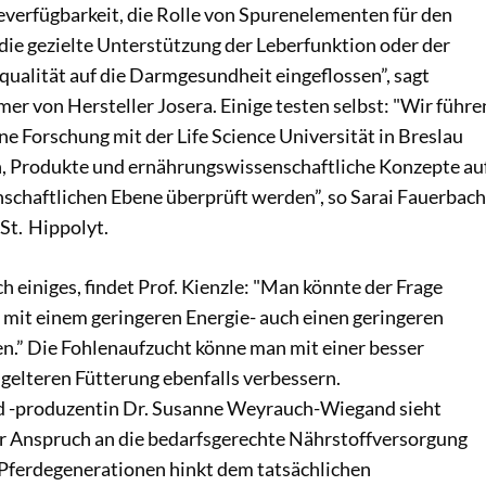
everfügbarkeit, die Rolle von Spurenelementen für den
die gezielte Unterstützung der Leberfunktion oder der
qualität auf die Darmgesundheit eingeflossen”, sagt
r von Hersteller Josera. Einige testen selbst: "Wir führe
ne Forschung mit der Life Science Universität in Breslau
, Produkte und ernährungswissenschaftliche Konzepte au
nschaftlichen Ebene überprüft werden”, so Sarai Fauerbach
St. Hippolyt.
ch einiges, findet Prof. Kienzle: "Man könnte der Frage
 mit einem geringeren Energie- auch einen geringeren
n.” Die Fohlenaufzucht könne man mit einer besser
gelteren Fütterung ebenfalls verbessern.
nd -produzentin Dr. Susanne Weyrauch-Wiegand sieht
er Anspruch an die bedarfsgerechte Nährstoffversorgung
Pferdegenerationen hinkt dem tatsächlichen