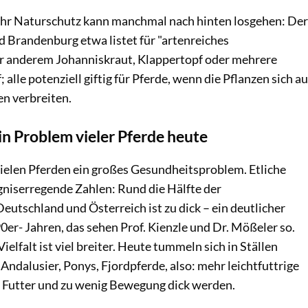
hr Naturschutz kann manchmal nach hinten losgehen: Der
Brandenburg etwa listet für "artenreiches
r anderem Johanniskraut, Klappertopf oder mehrere
alle potenziell giftig für Pferde, wenn die Pflanzen sich au
n verbreiten.
 Problem vieler Pferde heute
i vielen Pferden ein großes Gesundheitsproblem. Etliche
gniserregende Zahlen: Rund die Hälfte der
eutschland und Österreich ist zu dick – ein deutlicher
er- Jahren, das sehen Prof. Kienzle und Dr. Mößeler so.
elfalt ist viel breiter. Heute tummeln sich in Ställen
 Andalusier, Ponys, Fjordpferde, also: mehr leichtfuttrige
el Futter und zu wenig Bewegung dick werden.