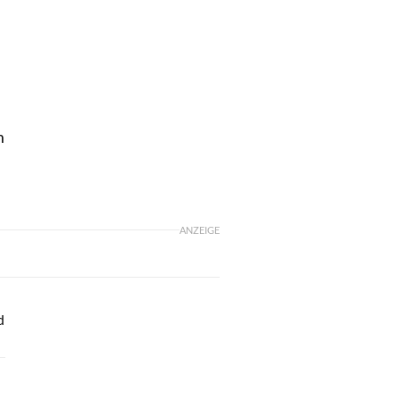
m
ANZEIGE
d