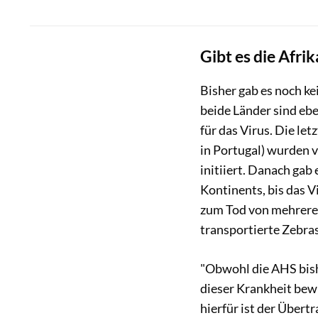
Gibt es die Afri
Bisher gab es noch k
beide Länder sind eb
für das Virus. Die l
in Portugal) wurden v
initiiert. Danach gab
Kontinents, bis das V
zum Tod von mehreren
transportierte Zebras
"Obwohl die AHS bishe
dieser Krankheit bewu
hierfür ist der Übert