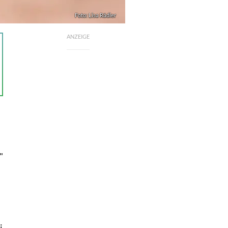
Foto: Lisa Rädler
ANZEIGE
"
i