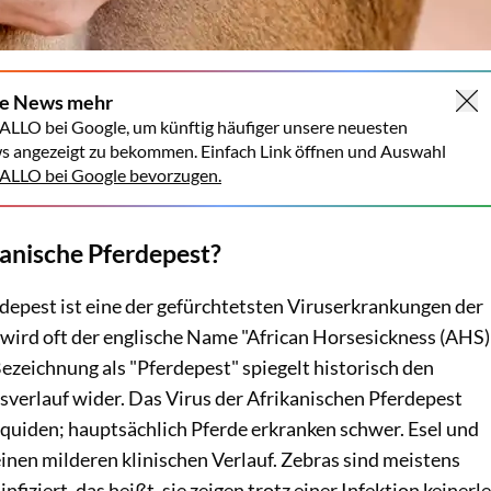
ne News mehr
ALLO bei Google, um künftig häufiger unsere neuesten
s angezeigt zu bekommen. Einfach Link öffnen und Auswahl
LLO bei Google bevorzugen.
kanische Pferdepest?
depest ist eine der gefürchtetsten Viruserkrankungen der
 wird oft der englische Name "African Horsesickness (AHS)
ezeichnung als "Pferdepest" spiegelt historisch den
verlauf wider. Das Virus der Afrikanischen Pferdepest
 Equiden; hauptsächlich Pferde erkranken schwer. Esel und
inen milderen klinischen Verlauf. Zebras sind meistens
nfiziert, das heißt, sie zeigen trotz einer Infektion keinerle