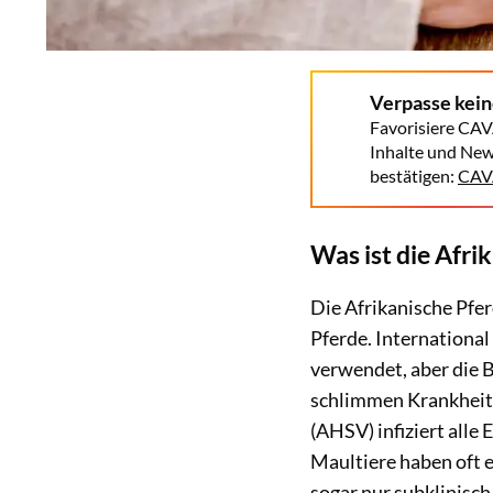
Verpasse kei
Favorisiere CAV
Inhalte und New
bestätigen:
CAVA
Was ist die Afri
Die Afrikanische Pfer
Pferde. International
verwendet, aber die B
schlimmen Krankheits
(AHSV) infiziert alle
Maultiere haben oft e
sogar nur subklinisch i