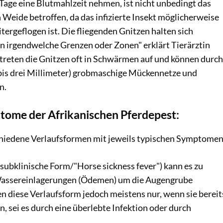
 Tage eine Blutmahlzeit nehmen, ist nicht unbedingt das
n Weide betroffen, da das infizierte Insekt möglicherweise
tergeflogen ist. Die fliegenden Gnitzen halten sich
an irgendwelche Grenzen oder Zonen" erklärt Tierärztin
treten die Gnitzen oft in Schwärmen auf und können durch
n bis drei Millimeter) grobmaschige Mückennetze und
n.
mtome der Afrikanischen Pferdepest:
chiedene Verlaufsformen mit jeweils typischen Symptomen
subklinische Form/"Horse sickness fever") kann es zu
assereinlagerungen (Ödemen) um die Augengrube
n diese Verlaufsform jedoch meistens nur, wenn sie bereit
n, sei es durch eine überlebte Infektion oder durch