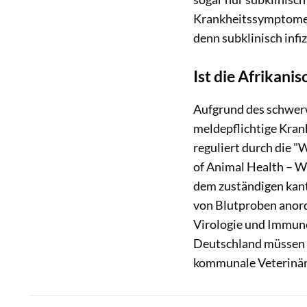
Krankheitssymptome. 
denn subklinisch infi
Ist die Afrikani
Aufgrund des schwerw
meldepflichtige Krank
reguliert durch die 
of Animal Health – W
dem zuständigen kan
von Blutproben anordn
Virologie und Immuno
Deutschland müssen s
kommunale Veterinä