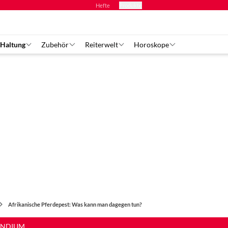
Hefte
Produkte
 Haltung
Zubehör
Reiterwelt
Horoskope
Afrikanische Pferdepest: Was kann man dagegen tun?
ENDIUM