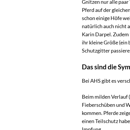
Gnitzen nur alle paar
Pferd auf der gleiche
schon einige Höfe wei
natürlich auch nicht 
Karin Darpel. Zudem 
ihr kleine Größe (ei
Schutzgitter passiere
Das sind die Sy
Bei AHS gibt es vers
Beim milden Verlauf (
Fieberschüben und W
kommen. Pferde zeige
einen Teilschutz habe
Impfung.