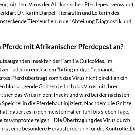
e eng mit dem Virus der Afrikanischen Pferdepest verwandt
erklärt Dr. Karin Darpel, Tierärztin und Leiterin des
steckende Tierseuchen in der Abteilung Diagnostik und
 Pferde mit Afrikanischer Pferdepest an?
lutsaugenden Insekten der Familie Culicoides, im
zen" oder im englischen "biting midges" genannt,
ertes Pferd überträgt somit das Virus nicht direkt an ein
n blutsaugende Gnitzen jedoch das Virus mit ihrer
t sich das Virus in dem Insekt und wird bei der nächsten
Speichel in die Pferdehaut injiziert. Nachdem die Gnitze
at, dauert es in den meisten Fällen fünf bis sieben Tage,
heitssymptome zeigen. "Die Übertragung des Virus durch
n ist eine besondere Herausforderung für die Kontrolle. D