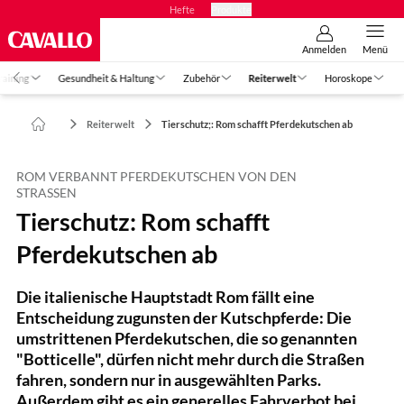
Hefte
Produkte
Anmelden
Menü
raining
Gesundheit & Haltung
Zubehör
Reiterwelt
Horoskope
Reiterwelt
Tierschutz;: Rom schafft Pferdekutschen ab
ROM VERBANNT PFERDEKUTSCHEN VON DEN
STRASSEN
Tierschutz: Rom schafft
Pferdekutschen ab
Die italienische Hauptstadt Rom fällt eine
Entscheidung zugunsten der Kutschpferde: Die
umstrittenen Pferdekutschen, die so genannten
"Botticelle", dürfen nicht mehr durch die Straßen
fahren, sondern nur in ausgewählten Parks.
Außerdem gibt es ein generelles Fahrverbot bei