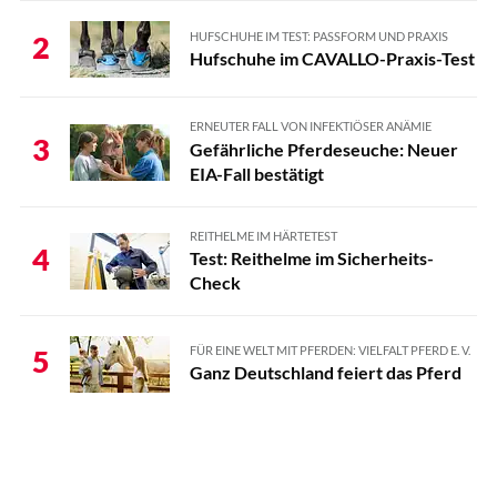
HUFSCHUHE IM TEST: PASSFORM UND PRAXIS
2
Hufschuhe im CAVALLO-Praxis-Test
ERNEUTER FALL VON INFEKTIÖSER ANÄMIE
3
Gefährliche Pferdeseuche: Neuer
EIA-Fall bestätigt
REITHELME IM HÄRTETEST
4
Test: Reithelme im Sicherheits-
Check
FÜR EINE WELT MIT PFERDEN: VIELFALT PFERD E. V.
5
Ganz Deutschland feiert das Pferd