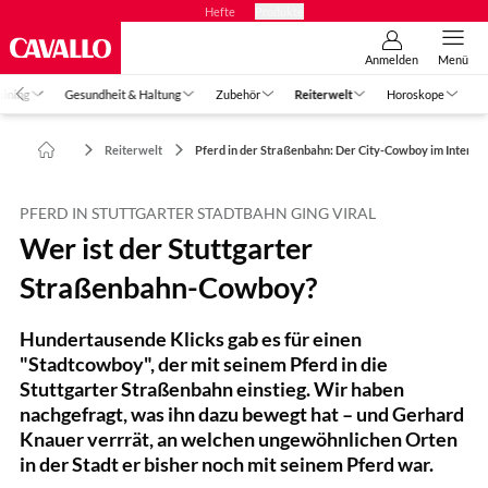
Hefte
Produkte
Anmelden
Menü
aining
Gesundheit & Haltung
Zubehör
Reiterwelt
Horoskope
Reiterwelt
Pferd in der Straßenbahn: Der City-Cowboy im Intervi
PFERD IN STUTTGARTER STADTBAHN GING VIRAL
Wer ist der Stuttgarter
Straßenbahn-Cowboy?
Hundertausende Klicks gab es für einen
"Stadtcowboy", der mit seinem Pferd in die
Stuttgarter Straßenbahn einstieg. Wir haben
nachgefragt, was ihn dazu bewegt hat – und Gerhard
Knauer verrrät, an welchen ungewöhnlichen Orten
in der Stadt er bisher noch mit seinem Pferd war.