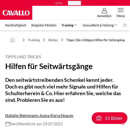
Hefte
Produkte
Anmelden
Menü
Nachhaltigkeit
Ratgeber Medizin
Training
Gesundheit & Haltung
Zube
Training
Reiten
Tipps: Die richtigen Hilfen für Seitengänge
TIPPS UND TRICKS
Hilfen für Seitwärtsgänge
Den seitwärtstreibenden Schenkel kennt jeder.
Doch es gibt noch viel mehr Signale und Hilfen für
Schulterherein & Co. Hier erfahren Sie, welche das
sind. Probieren Sie es aus!
Natalie Steinmann
,
Joana Kerschbaum
15 Bilder
Veröffentlicht am 29.07.2021
Foto: Lisa Rädlein