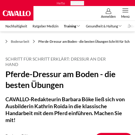
Hefte
Produkte
Anmelden
Menü
Nachhaltigkeit
Ratgeber Medizin
Training
Gesundheit & Haltung
Zube
ng
Bodenarbeit
Pferde-Dressur am Boden - die besten Übungen Schritt für Schritt
SCHRITT FÜR SCHRITT ERKLÄRT: DRESSUR AN DER
HAND
Pferde-Dressur am Boden - die
besten Übungen
CAVALLO-Redakteurin Barbara Böke ließ sich von
Ausbilderin Kathrin Roida in die klassische
Handarbeit mit dem Pferd einführen. Machen Sie
mit!