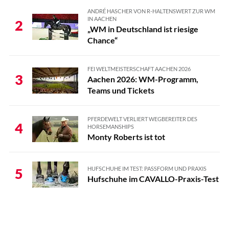
ANDRÉ HASCHER VON R-HALTENSWERT ZUR WM
IN AACHEN
2
„WM in Deutschland ist riesige
Chance“
FEI WELTMEISTERSCHAFT AACHEN 2026
3
Aachen 2026: WM-Programm,
Teams und Tickets
PFERDEWELT VERLIERT WEGBEREITER DES
4
HORSEMANSHIPS
Monty Roberts ist tot
HUFSCHUHE IM TEST: PASSFORM UND PRAXIS
5
Hufschuhe im CAVALLO-Praxis-Test